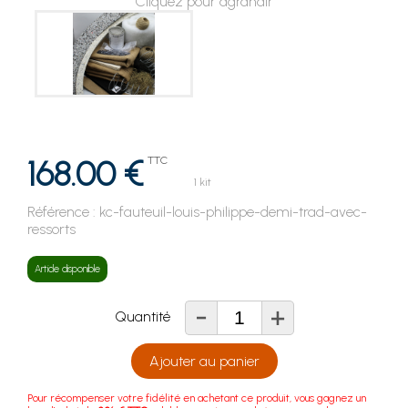
Cliquez pour agrandir
168.00 €
TTC
1 kit
Référence :
kc-fauteuil-louis-philippe-demi-trad-avec-
ressorts
Article disponible
-
+
Quantité
Ajouter au panier
Pour récompenser votre fidélité en achetant ce produit, vous gagnez un