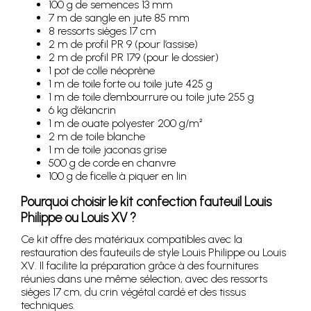
100 g de semences 13 mm
7 m de sangle en jute 85 mm
8 ressorts sièges 17 cm
2 m de profil PR 9 (pour l’assise)
2 m de profil PR 179 (pour le dossier)
1 pot de colle néoprène
1 m de toile forte ou toile jute 425 g
1 m de toile d’embourrure ou toile jute 255 g
6 kg d’élancrin
1 m de ouate polyester 200 g/m²
2 m de toile blanche
1 m de toile jaconas grise
500 g de corde en chanvre
100 g de ficelle à piquer en lin
Pourquoi choisir le kit confection fauteuil Louis
Philippe ou Louis XV ?
Ce kit offre des matériaux compatibles avec la
restauration des fauteuils de style Louis Philippe ou Louis
XV. Il facilite la préparation grâce à des fournitures
réunies dans une même sélection, avec des ressorts
sièges 17 cm, du crin végétal cardé et des tissus
techniques.