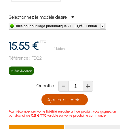
Sélectionnez le modèle désiré
Huile pour outillage pneumatique - 1L || Qté : 1 bidon
15.55 €
TTC
1 bidon
Référence :
FD22
Article disponible
-
+
Quantité
Ajouter au panier
Pour récompenser votre fidélité en achetant ce produit, vous gagnez un
bon d'achat de
0.31 € TTC
valable sur votre prochaine commande.