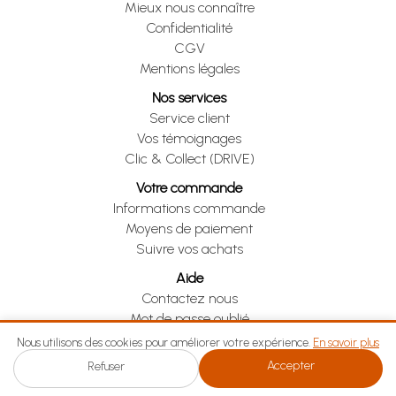
Mieux nous connaître
Confidentialité
CGV
Mentions légales
Nos services
Service client
Vos témoignages
Clic & Collect (DRIVE)
Votre commande
Informations commande
Moyens de paiement
Suivre vos achats
Aide
Contactez nous
Mot de passe oublié
Je me rétracte
Nous utilisons des cookies pour améliorer votre expérience.
En savoir plus
Accepter
Refuser
Je me rétracte