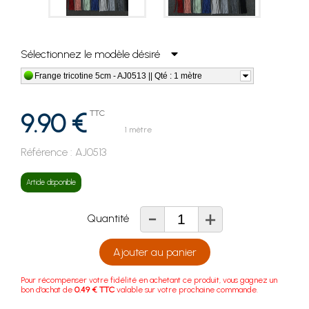
Sélectionnez le modèle désiré
Frange tricotine 5cm - AJ0513 || Qté : 1 mètre
9.90 €
TTC
1 mètre
Référence :
AJ0513
Article disponible
-
+
Quantité
Ajouter au panier
Pour récompenser votre fidélité en achetant ce produit, vous gagnez un
bon d'achat de
0.49 € TTC
valable sur votre prochaine commande.