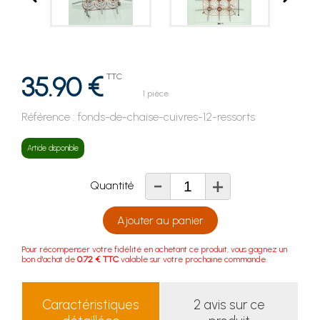
35.90 €
TTC
1 pièce
Référence :
fonds-de-chaise-cuivres-12-ressorts
Article disponible
-
+
Quantité
Ajouter au panier
Pour récompenser votre fidélité en achetant ce produit, vous gagnez un
bon d'achat de
0.72 € TTC
valable sur votre prochaine commande.
Caractéristiques
2 avis sur ce