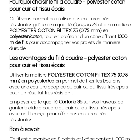
Pourquoi choisir le fil à coudre - polyester coton
pour cuir et tissu épais
Ce fil vous permet de réaliser des coutures très
résistantes grâce à sa qualité
Cortoria 36
et à sa matière
POLYESTER COTON Fil TEX 75 (0.75 mm) en
polyester/coton
, tout en profitant d’un cône offrant
1000
m de fils
pour accompagner vos projets de manière
durable.
Les avantages du fil à coudre - polyester coton
pour cuir et tissu épais
Utiliser la matière
POLYESTER COTON Fil TEX 75 (0.75
mm) en polyester/coton
permet de fixer les boutons
avec une couture adaptée au cuir ou au tissu très épais
pour un résultat très résistant.
Employer cette qualité
Cortoria 36
sur vos travaux de
ganterie aide à coudre du cuir ou du tissu très épais
avec un fil conçu pour offrir des coutures très
résistantes.
Bon à savoir
Ce fil est disponible en 8 coloris et 1 cône contient 1000 m