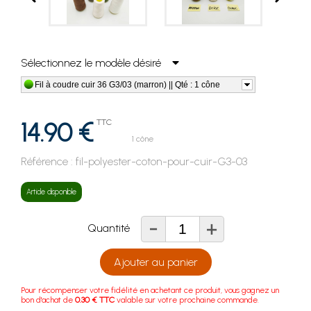
Sélectionnez le modèle désiré
Fil à coudre cuir 36 G3/03 (marron) || Qté : 1 cône
14.90 €
TTC
1 cône
Référence :
fil-polyester-coton-pour-cuir-G3-03
Article disponible
-
+
Quantité
Ajouter au panier
Pour récompenser votre fidélité en achetant ce produit, vous gagnez un
bon d'achat de
0.30 € TTC
valable sur votre prochaine commande.