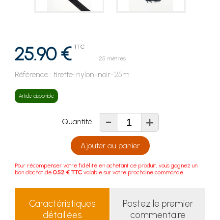
25.90 €
TTC
25 mètres
Référence :
tirette-nylon-noir-25m
Article disponible
-
+
Quantité
Ajouter au panier
Pour récompenser votre fidélité en achetant ce produit, vous gagnez un
bon d'achat de
0.52 € TTC
valable sur votre prochaine commande.
Caractéristiques
Postez le premier
détaillées
commentaire