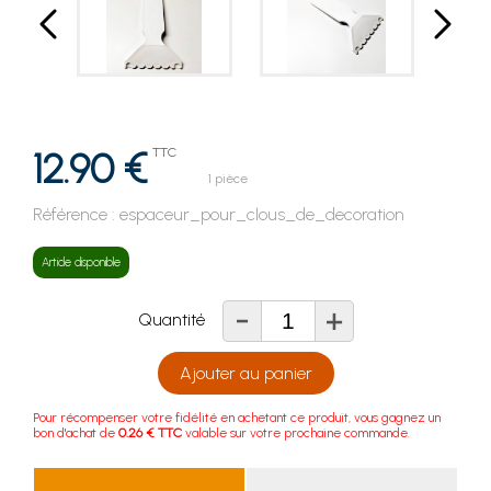
12.90 €
TTC
1 pièce
Référence :
espaceur_pour_clous_de_decoration
Article disponible
-
+
Quantité
Ajouter au panier
Pour récompenser votre fidélité en achetant ce produit, vous gagnez un
bon d'achat de
0.26 € TTC
valable sur votre prochaine commande.