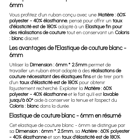
6mm
Vous profitez d’un ruban conçu avec une
Matière : 60%
polyester - 40% élasthanne
, pensé pour offrir un
taux
d'élasticité est de 180%
adapté à un
Elastique fin pour
des réalisations de couture
tout en conservant un
Coloris
: blanc
discret.
Les avantages de l’Elastique de couture blanc -
6mm
Utiliser la
Dimension : 6mm * 2.5mm
permet de
travailler un ruban étroit adapté à des
réalisations de
couture nécessitant des élastiques fins
et de tirer parti
d’un
taux d'élasticité est de 180%
pour obtenir
l’ajustement recherché. Exploiter la
Matière : 60%
polyester - 40% élasthanne
et le fait qu’il est
lavable
jusqu'à 60°
aide à conserver la tenue et l’aspect du
Coloris : blanc
dans la durée.
Elastique de couture blanc - 6mm en résumé
Cet elastique de couture blanc - 6mm se distingue par
sa
Dimension : 6mm * 2.5mm
, sa
Matière : 60% polyester
- 40% élasthanne
et son
taux d'élasticité est de 180%
,