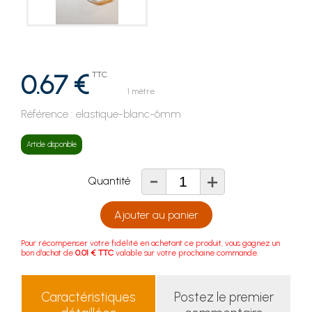
0.67 €
TTC
1 mètre
Référence :
elastique-blanc-6mm
Article disponible
-
+
Quantité
Ajouter au panier
Pour récompenser votre fidélité en achetant ce produit, vous gagnez un
bon d'achat de
0.01 € TTC
valable sur votre prochaine commande.
Caractéristiques
Postez le premier