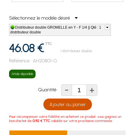
Sélectionnez le modèle désiré
Distributeur double GROMELLE en Y - F 1/4 || Qté : 1
distributeur double
46.08 €
TTC
1 distributeur double
Référence :
AH20801-G
Article disponible
-
+
Quantité
Ajouter au panier
Pour récompenser votre fidélité en achetant ce produit, vous gagnez un
bon d'achat de
0.92 € TTC
valable sur votre prochaine commande.