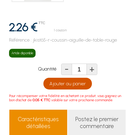
2.26 €
TTC
1 coussin
Référence :
jkist65-r-coussin-aiguille-de-table-rouge
Article disponible
-
+
Quantité
Ajouter au panier
Pour récompenser votre fidélité en achetant ce produit, vous gagnez un
bon d'achat de
0.05 € TTC
valable sur votre prochaine commande.
Caractéristiques
Postez le premier
détaillées
commentaire