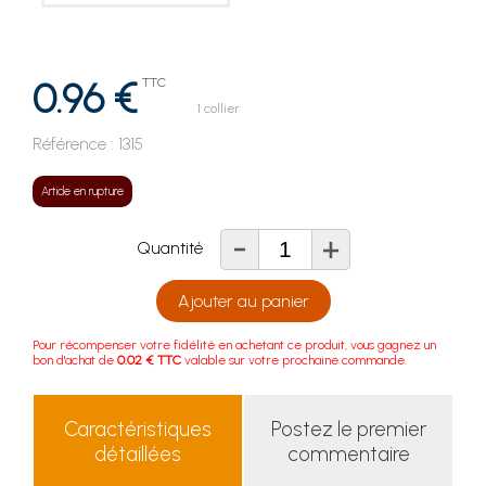
0.96 €
TTC
1 collier
Référence :
1315
Article en rupture
-
+
Quantité
Ajouter au panier
Pour récompenser votre fidélité en achetant ce produit, vous gagnez un
bon d'achat de
0.02 € TTC
valable sur votre prochaine commande.
Caractéristiques
Postez le premier
détaillées
commentaire