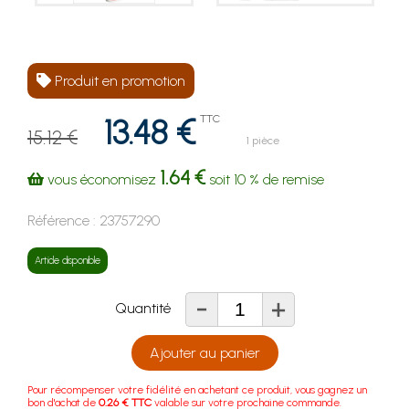
Produit en promotion
13.48 €
TTC
15.12 €
1 pièce
1.64 €
vous économisez
soit
10 %
de remise
Référence :
23757290
Article disponible
-
+
Quantité
Ajouter au panier
Pour récompenser votre fidélité en achetant ce produit, vous gagnez un
bon d'achat de
0.26 € TTC
valable sur votre prochaine commande.