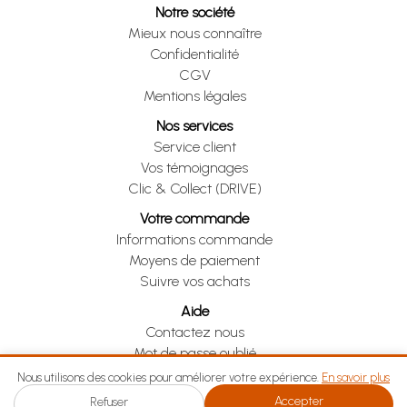
Notre société
Mieux nous connaître
Confidentialité
CGV
Mentions légales
Nos services
Service client
Vos témoignages
Clic & Collect (DRIVE)
Votre commande
Informations commande
Moyens de paiement
Suivre vos achats
Aide
Contactez nous
Mot de passe oublié
Je me rétracte
Nous utilisons des cookies pour améliorer votre expérience.
En savoir plus
Accepter
Refuser