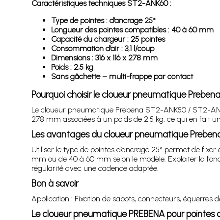
Caractéristiques techniques ST2-ANK60 :
Type de pointes : d’ancrage 25°
Longueur des pointes compatibles : 40 à 60 mm
Capacité du chargeur : 25 pointes
Consommation d’air : 3,1 l/coup
Dimensions : 316 x 116 x 278 mm
Poids : 2,5 kg
Sans gâchette – multi-frappe par contact
Pourquoi choisir le cloueur pneumatique Prebe
Le cloueur pneumatique Prebena ST2-ANK50 / ST2-ANK60 o
278 mm associées à un poids de 2,5 kg, ce qui en fait u
Les avantages du cloueur pneumatique Prebe
Utiliser le type de pointes d’ancrage 25° permet de fix
mm ou de 40 à 60 mm selon le modèle. Exploiter la fonct
régularité avec une cadence adaptée.
Bon à savoir
Application : Fixation de sabots, connecteurs, équerres 
Le cloueur pneumatique PREBENA pour pointes