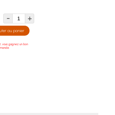
-
+
té
uter au panier
t, vous gagnez un bon
mmande.