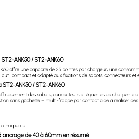
na ST2-ANK50 / ST2-ANK60
ffre une capacité de 25 pointes par chargeur, une consommation 
n outil compact et adapté aux fixations de sabots, connecteurs et
na ST2-ANK50 / ST2-ANK60
er efficacement des sabots, connecteurs et équerres de charpente 
ion sans gâchette – multi-frappe par contact aide à réaliser des
de charpente …
 d ancrage de 40 à 60mm en résumé