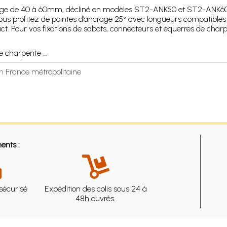
ge de 40 à 60mm, décliné en modèles ST2-ANK50 et ST2-ANK60, 
Vous profitez de pointes d’ancrage 25° avec longueurs compatibl
Pour vos fixations de sabots, connecteurs et équerres de charpente
de charpente …
en France métropolitaine
ents :
sécurisé
Expédition des colis sous 24 à
48h ouvrés.