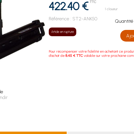
422.40 €
TTC
1 cloueur
Référence :
ST2-ANK50
Quanti
Article en rupture
Ajo
Pour récompenser votre fidélité en achetant ce produi
d'achat de
8.45 € TTC
valable sur votre prochaine co
le
ndir