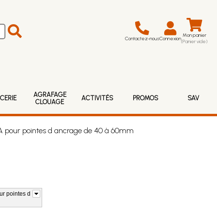
Mon panier
Contactez-nous
Connexion
(Panier vide)
AGRAFAGE
CERIE
ACTIVITÉS
PROMOS
SAV
CLOUAGE
pour pointes d ancrage de 40 à 60mm
r pointes d