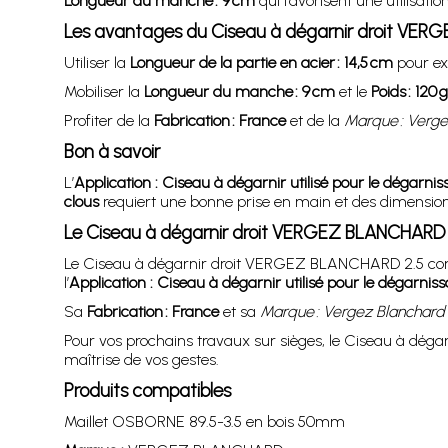
Longueur du manche : 9 cm
qui favorisent une utilisatio
Les avantages du Ciseau à dégarnir droit VE
Utiliser la
Longueur de la partie en acier : 14,5 cm
pour ext
Mobiliser la
Longueur du manche : 9 cm
et le
Poids : 120 g
Profiter de la
Fabrication : France
et de la
Marque : Verge
Bon à savoir
L’
Application : Ciseau à dégarnir utilisé pour le dégarnis
clous
requiert une bonne prise en main et des dimension
Le Ciseau à dégarnir droit VERGEZ BLANCHARD 
Le Ciseau à dégarnir droit VERGEZ BLANCHARD 2.5 c
l’
Application : Ciseau à dégarnir utilisé pour le dégarniss
Sa
Fabrication : France
et sa
Marque : Vergez Blanchard
Pour vos prochains travaux sur sièges, le Ciseau à dé
maîtrise de vos gestes.
Produits compatibles
Maillet OSBORNE 89.5-3.5 en bois 50mm