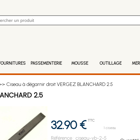
FOURNITURES
PASSEMENTERIE
MOUSSE
OUTILLAGE
MER
> Ciseau à dégarnir droit VERGEZ BLANCHARD 2.5
LANCHARD 2.5
32.90 €
TTC
1 ciseau
Référence :
ciseau-vb-2-5