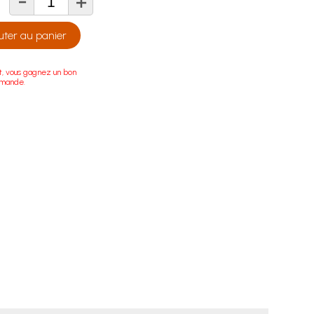
-
+
té
uter au panier
t, vous gagnez un bon
mmande.