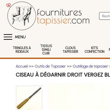
MENU
TISSUS
TRINGLES À
CLOUS
KITS
SIMILI
RIDEAUX
TAPISSIER
CONFECTION
CUIR
Accueil
>>
Outils de Tapissier
>>
Outillage de tapissier
>
CISEAU À DÉGARNIR DROIT VERGEZ B