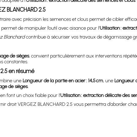
n adaptée à l’
Utilisation : extraction délicate des semences et clous
.
RGEZ BLANCHARD 2.5
raire avec précision les semences et clous permet de cibler effi
permet de manipuler l’outil avec aisance pour l’
Utilisation : extr
z Blanchard
contribue à sécuriser vos travaux de dégarnissage grâ
sage de sièges.
convient particulièrement aux interventions répétée
s constantes.
2.5 en résumé
ombine une
Longueur de la partie en acier : 14,5 cm
, une
Longueur 
age de sièges.
en font un choix fiable pour l’
Utilisation : extraction délicate des 
garnir droit VERGEZ BLANCHARD 2.5 vous permettra d’aborder chaq