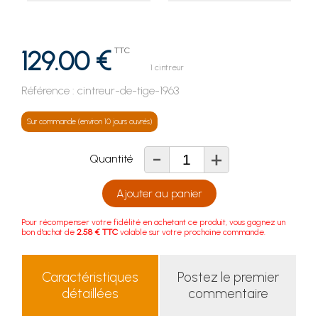
129.00 €
TTC
1 cintreur
Référence :
cintreur-de-tige-1963
Sur commande (environ 10 jours ouvrés)
-
+
Quantité
Ajouter au panier
Pour récompenser votre fidélité en achetant ce produit, vous gagnez un
bon d'achat de
2.58 € TTC
valable sur votre prochaine commande.
Caractéristiques
Postez le premier
détaillées
commentaire