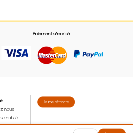
Paiement sécurisé :
de
Je me rétracte
ez nous
se oublié
tracte