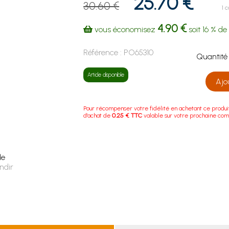
25.70 €
30.60 €
1 
4.90 €
vous économisez
soit
16 %
de 
Référence :
PO65310
Quanti
Article disponible
Ajo
Pour récompenser votre fidélité en achetant ce produi
d'achat de
0.25 € TTC
valable sur votre prochaine co
le
ndir