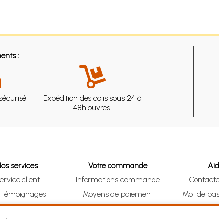
ents :
sécurisé
Expédition des colis sous 24 à
48h ouvrés.
Nos services
Votre commande
Ai
ervice client
Informations commande
Contact
s témoignages
Moyens de paiement
Mot de pas
& Collect (DRIVE)
Suivre vos achats
Je me ré