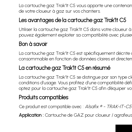
La cartouche gaz Trak'It C5 vous apporte une contenance 
de votre cloueur à gaz sur vos chantiers.
Les avantages de la cartouche gaz Trak'It C5
Utiliser la cartouche gaz Trak'It C5 dans votre cloueur 
pouvez également exploiter sa compatibilité avec plusie
Bon à savoir
La cartouche gaz Trak'It C5 est spécifiquement décri
consommable en fonction de données claires et directemen
La cartouche gaz Trak'It C5 en résumé
La cartouche gaz Trak'It C5 se distingue par son type 
conditions d’usage. Vous profitez d’une compatibilité dé
optez pour la cartouche gaz Trak'It C5 afin d’équiper vo
Produits compatibles
Ce produit est compatible avec :
Alsafix ® - TRAK-IT-C5
Application :
Cartouche de GAZ pour cloueur / agrafeuse