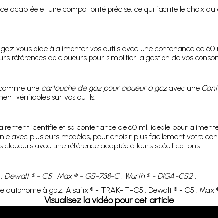
adaptée et une compatibilité précise, ce qui facilite le choix du
à gaz vous aide à alimenter vos outils avec une contenance de 60 
urs références de cloueurs pour simplifier la gestion de vos cons
te comme une
cartouche de gaz pour cloueur à gaz
avec une
Cont
t vérifiables sur vos outils.
clairement identifié et sa contenance de 60 ml, idéale pour alim
finie avec plusieurs modèles, pour choisir plus facilement votre c
s cloueurs avec une référence adaptée à leurs spécifications.
 ; Dewalt ® - C5 ; Max ® - GS-738-C ; Wurth ® - DIGA-CS2 ;
 autonome à gaz. Alsafix ® - TRAK-IT-C5 ; Dewalt ® - C5 ; Max
Visualisez la vidéo pour cet article