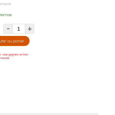
cartouche
remise
-
+
té
uter au panier
t, vous gagnez un bon
mmande.