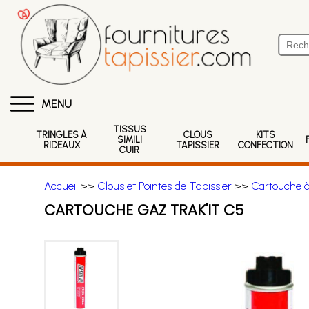
MENU
TISSUS
TRINGLES À
CLOUS
KITS
SIMILI
RIDEAUX
TAPISSIER
CONFECTION
CUIR
Accueil
>>
Clous et Pointes de Tapissier
>>
Cartouche à
CARTOUCHE GAZ TRAK'IT C5