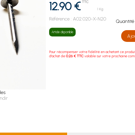
12.90 €
TTC
1 Kg
Référence :
A02.020-X-N20
Quanti
Article disponible
Ajo
Pour récompenser votre fidélité en achetant ce produi
d'achat de
0.26 € TTC
valable sur votre prochaine co
les
ndir