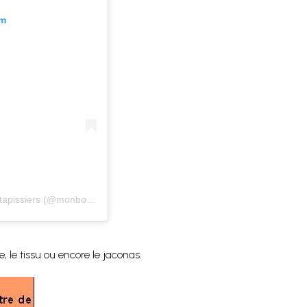
am
Une publication partagée par Cecile Mairet formation des tapissiers (@monbofauteuil)
, le tissu ou encore le jaconas.