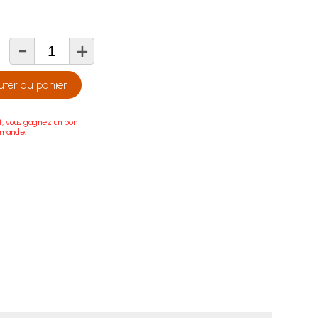
-
+
té
uter au panier
t, vous gagnez un bon
mmande.