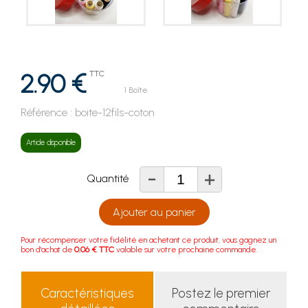
2.90 €
TTC
1 Boîte
Référence :
boite-12fils-coton
Article disponible
-
+
Quantité
Ajouter au panier
Pour récompenser votre fidélité en achetant ce produit, vous gagnez un
bon d'achat de
0.06 € TTC
valable sur votre prochaine commande.
Caractéristiques
Postez le premier