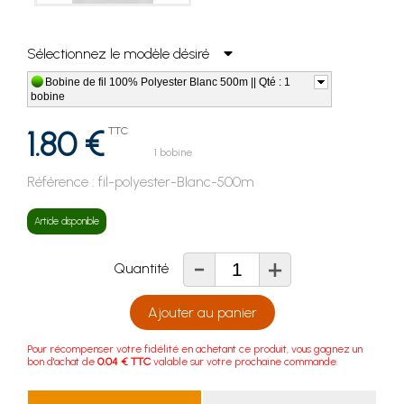
Sélectionnez le modèle désiré
Bobine de fil 100% Polyester Blanc 500m || Qté : 1
bobine
1.80 €
TTC
1 bobine
Référence :
fil-polyester-Blanc-500m
Article disponible
-
+
Quantité
Ajouter au panier
Pour récompenser votre fidélité en achetant ce produit, vous gagnez un
bon d'achat de
0.04 € TTC
valable sur votre prochaine commande.