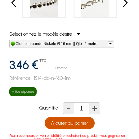
Sélectionnez le modèle désiré
Clous en bande Nickelé Ø 16 mm || Qté : 1 mètre
3.46 €
TTC
1 mètre
Référence :
1514-cb-n-160-1m
Article disponible
-
+
Quantité
Ajouter au panier
Pour récompenser votre fidélité en achetant ce produit, vous gagnez un