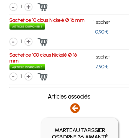
1
Sachet de 10 clous Nickelé Ø 16 mm
1 sachet
0.90 €
1
Sachet de 100 clous Nickelé Ø 16
1 sachet
mm
7.90 €
1
Articles associés
MARTEAU TAPISSIER
PE
OSBORNE 36 AIMANTÉ