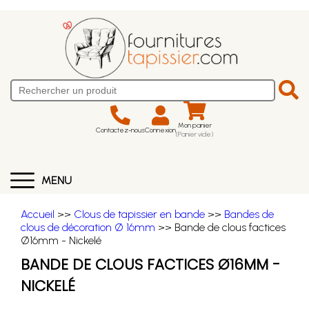
Mon panier
Contactez-nous
Connexion
(Panier vide)
MENU
Accueil
>>
Clous de tapissier en bande
>>
Bandes de
clous de décoration Ø 16mm
>> Bande de clous factices
Ø16mm - Nickelé
BANDE DE CLOUS FACTICES Ø16MM -
NICKELÉ