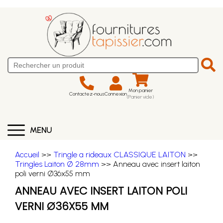
Mon panier
Contactez-nous
Connexion
(Panier vide)
MENU
Accueil
>>
Tringle a rideaux CLASSIQUE LAITON
>>
Tringles Laiton Ø 28mm
>> Anneau avec insert laiton
poli verni Ø36x55 mm
ANNEAU AVEC INSERT LAITON POLI
VERNI Ø36X55 MM