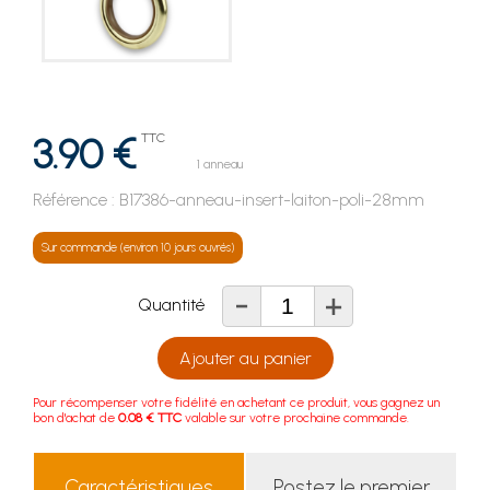
3.90 €
TTC
1 anneau
Référence :
B17386-anneau-insert-laiton-poli-28mm
Sur commande (environ 10 jours ouvrés)
-
+
Quantité
Ajouter au panier
Pour récompenser votre fidélité en achetant ce produit, vous gagnez un
bon d'achat de
0.08 € TTC
valable sur votre prochaine commande.
Caractéristiques
Postez le premier