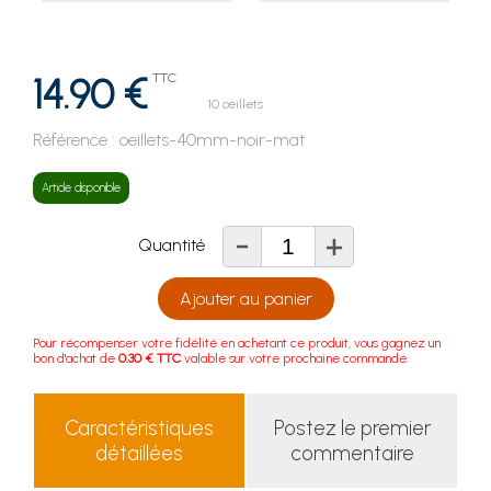
14.90 €
TTC
10 œillets
Référence :
oeillets-40mm-noir-mat
Article disponible
-
+
Quantité
Ajouter au panier
Pour récompenser votre fidélité en achetant ce produit, vous gagnez un
bon d'achat de
0.30 € TTC
valable sur votre prochaine commande.
Caractéristiques
Postez le premier
détaillées
commentaire