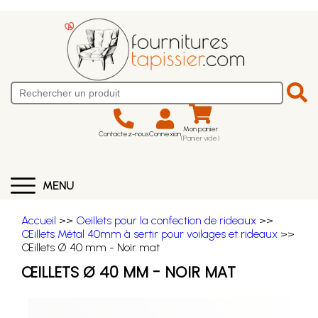
Mon panier
Contactez-nous
Connexion
(Panier vide)
MENU
Accueil
>>
Oeillets pour la confection de rideaux
>>
Œillets Métal 40mm à sertir pour voilages et rideaux
>>
Œillets Ø 40 mm - Noir mat
ŒILLETS Ø 40 MM - NOIR MAT