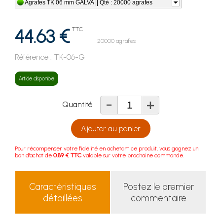
Agrafes TK 06 mm GALVA || Qté : 20000 agrafes
44.63 €
TTC
20000 agrafes
Référence :
TK-06-G
Article disponible
-
+
Quantité
Ajouter au panier
Pour récompenser votre fidélité en achetant ce produit, vous gagnez un
bon d'achat de
0.89 € TTC
valable sur votre prochaine commande.
Caractéristiques
Postez le premier
détaillées
commentaire