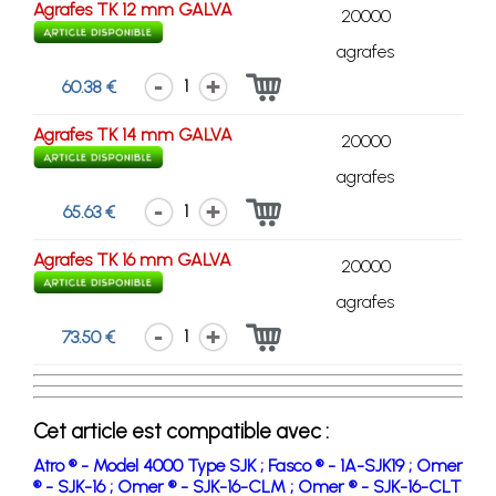
Agrafes TK 12 mm GALVA
20000
agrafes
1
60.38 €
Agrafes TK 14 mm GALVA
20000
agrafes
1
65.63 €
Agrafes TK 16 mm GALVA
20000
agrafes
1
73.50 €
Cet article est compatible avec :
Atro ® - Model 4000 Type SJK ;
Fasco ® - 1A-SJK19 ;
Omer
® - SJK-16 ;
Omer ® - SJK-16-CLM ;
Omer ® - SJK-16-CLT