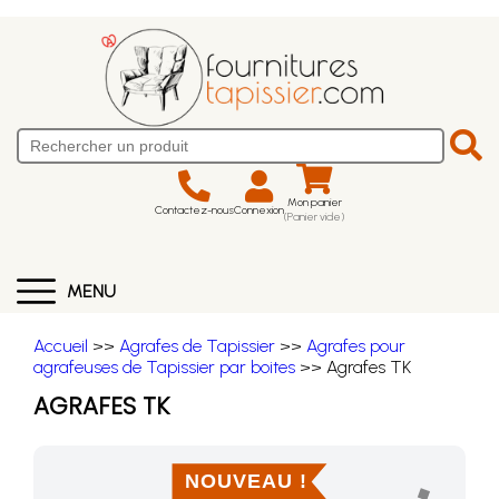
Mon panier
Contactez-nous
Connexion
(Panier vide)
MENU
Accueil
>>
Agrafes de Tapissier
>>
Agrafes pour
agrafeuses de Tapissier par boites
>> Agrafes TK
AGRAFES TK
NOUVEAU !