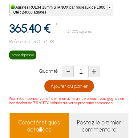
Agrafes ROL34 18mm STANOX par rouleaux de 1000
|| Qté : 24000 agrafes
365.40 €
TTC
24000 agrafes
Référence :
ROL34-18
Article disponible
-
+
Quantité
Ajouter au panier
Pour récompenser votre fidélité en achetant ce produit, vous gagnez un
bon d'achat de
7.31 € TTC
valable sur votre prochaine commande.
Caractéristiques
Postez le premier
détaillées
commentaire