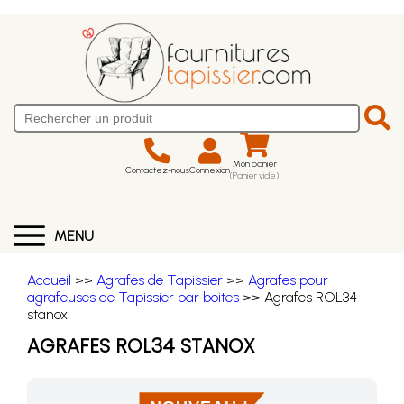
Mon panier
Contactez-nous
Connexion
(Panier vide)
MENU
Accueil
>>
Agrafes de Tapissier
>>
Agrafes pour
agrafeuses de Tapissier par boites
>> Agrafes ROL34
stanox
AGRAFES ROL34 STANOX
NOUVEAU !