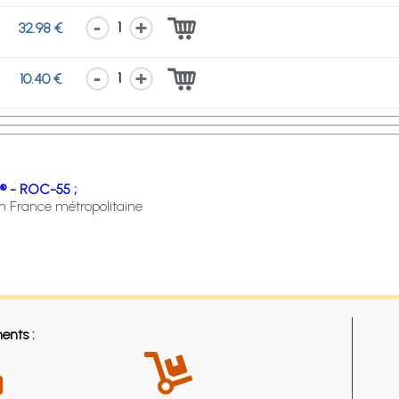
1
32.98 €
1
10.40 €
® - ROC-55 ;
en France métropolitaine
ents :