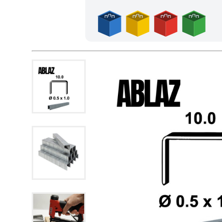
Achetez 4 sachets ou boîtes d'agrafes ou de pointes et no