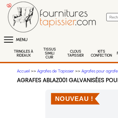
MENU
TISSUS
TRINGLES À
CLOUS
KITS
SIMILI
RIDEAUX
TAPISSIER
CONFECTION
CUIR
Accueil
>>
Agrafes de Tapissier
>>
Agrafes pour agrafe
AGRAFES ABLAZ001 GALVANISÉES PO
NOUVEAU !