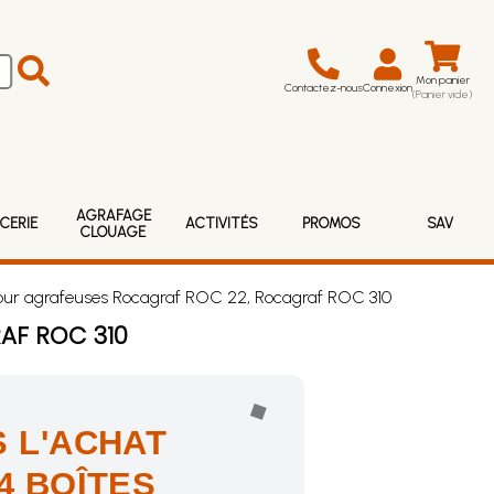
Mon panier
Contactez-nous
Connexion
(Panier vide)
AGRAFAGE
CERIE
ACTIVITÉS
PROMOS
SAV
CLOUAGE
ur agrafeuses Rocagraf ROC 22, Rocagraf ROC 310
AF ROC 310
 L'ACHAT
4 BOÎTES