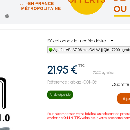
EN FRANCE
OU
MÉTROPOLITAINE
us vous offrons les frais de port en France métropolitaine !
Sélectionnez le modèle désiré
Agrafes ABLAZ 06 mm GALVA || Qté : 7200 agraf
21.95 €
TTC
7200 agrafes
Référence :
ablaz-001-06
Quanti
Article disponible
Ajo
Pour récompenser votre fidélité en achetant ce produi
d'achat de
0.44 € TTC
valable sur votre prochaine co