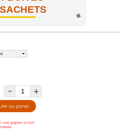
 SACHETS
es
-
+
té
uter au panier
t, vous gagnez un bon
mmande.