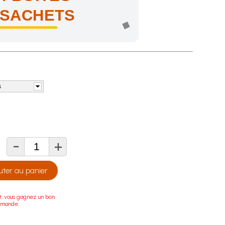
 SACHETS
s
-
+
té
uter au panier
t, vous gagnez un bon
mmande.