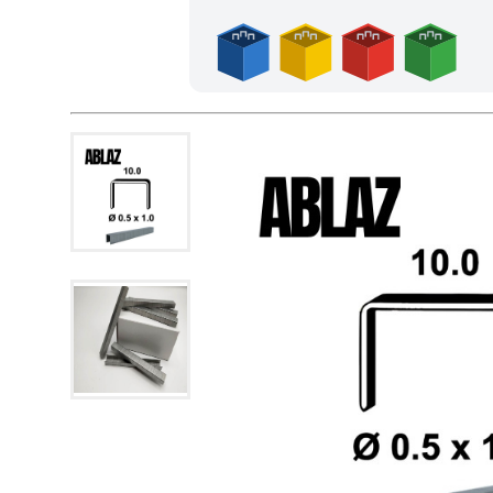
Achetez 4 sachets ou boîtes d'agrafes ou de pointes et no