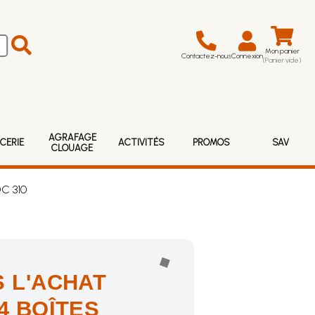
Mon panier
Contactez-nous
Connexion
(Panier vide)
AGRAFAGE
CERIE
ACTIVITÉS
PROMOS
SAV
CLOUAGE
C 310
 L'ACHAT
4 BOÎTES