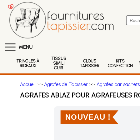
MENU
TISSUS
TRINGLES À
CLOUS
KITS
SIMILI
RIDEAUX
TAPISSIER
CONFECTION
CUIR
Accueil
>>
Agrafes de Tapissier
>>
Agrafes par sachets
AGRAFES ABLAZ POUR AGRAFEUSES RO
NOUVEAU !