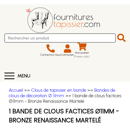
Mon panier
Contactez-nous
Connexion
(Panier vide)
MENU
Accueil
>>
Clous de tapissier en bande
>>
Bandes de
clous de décoration Ø 11mm
>> 1 bande de clous factices
Ø11mm - Bronze Renaissance Martelé
1 BANDE DE CLOUS FACTICES Ø11MM -
BRONZE RENAISSANCE MARTELÉ