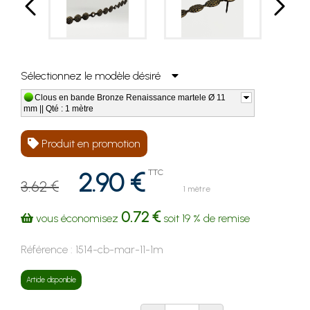
Sélectionnez le modèle désiré
Clous en bande Bronze Renaissance martele Ø 11
mm || Qté : 1 mètre
Produit en promotion
2.90 €
TTC
3.62 €
1 mètre
0.72 €
vous économisez
soit
19 %
de remise
Référence :
1514-cb-mar-11-1m
Article disponible