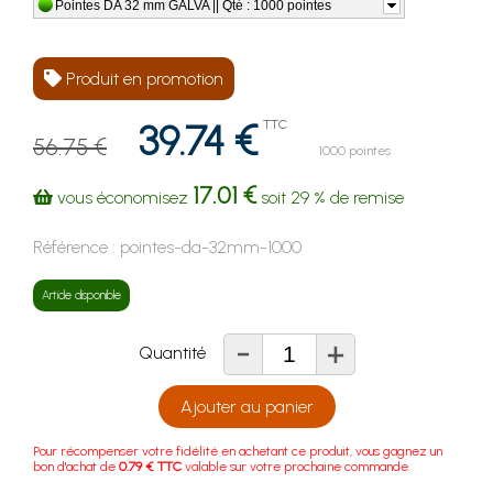
Pointes DA 32 mm GALVA || Qté : 1000 pointes
Produit en promotion
39.74 €
TTC
56.75 €
1000 pointes
17.01 €
vous économisez
soit
29 %
de remise
Référence :
pointes-da-32mm-1000
Article disponible
-
+
Quantité
Ajouter au panier
Pour récompenser votre fidélité en achetant ce produit, vous gagnez un
bon d'achat de
0.79 € TTC
valable sur votre prochaine commande.