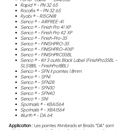
Rapid ® - PN 32 65
Rocafix ® - PN 32 65
Ryobi ® - R15GN18
Senco ® - AIRFREE-41
Senco ® - Finish Pro 41 XP
Senco ® - Finish Pro 42 XP
Senco ® - Finish-Pro-35
Senco ® - FINISHPRO-35
Senco ® - FINISHPRO-41XP
Senco ® - FINISHPRO35BL
Senco ® - Kit 3 outils Black Label (FinishPro35BL -
SLS18BL - FinishPro18BL)
Senco ® - SFN II pointes 1.8mm
Senco ® - SFN1
Senco ® - SFN2B
Senco ® - SFN30
Senco ® - SFN40
Senco ® - SN1
Spotnails ® - KBA1564
Spotnails ® - XBA1564
Wurth ® - DA 64
Application :
Les pointes Minibrads et Brads "DA" sont