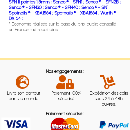
SFN II pointes 1.8mm ;
Senco ® - SFN1 ;
Senco ® - SFN2B ;
Senco ® - SFN30 ;
Senco ® - SFN40 ;
Senco ® - SN1 ;
Spotnails ® - KBA1564 ;
Spotnails ® - XBA1564 ;
Wurth ® -
DA 64 ;
* Economie réalisée sur la base du prix public conseillé
en France métropolitaine
Nos engagements :
Livraison partout
Paiement 100%
Expédition des colis
dans le monde
sécurisé
sous 24 à 48h
ouvrés.
Paiement sécurisé :