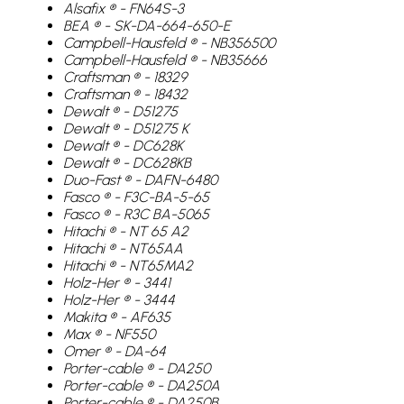
Alsafix ® - FN64S-3
BEA ® - SK-DA-664-650-E
Campbell-Hausfeld ® - NB356500
Campbell-Hausfeld ® - NB35666
Craftsman ® - 18329
Craftsman ® - 18432
Dewalt ® - D51275
Dewalt ® - D51275 K
Dewalt ® - DC628K
Dewalt ® - DC628KB
Duo-Fast ® - DAFN-6480
Fasco ® - F3C-BA-5-65
Fasco ® - R3C BA-5065
Hitachi ® - NT 65 A2
Hitachi ® - NT65AA
Hitachi ® - NT65MA2
Holz-Her ® - 3441
Holz-Her ® - 3444
Makita ® - AF635
Max ® - NF550
Omer ® - DA-64
Porter-cable ® - DA250
Porter-cable ® - DA250A
Porter-cable ® - DA250B