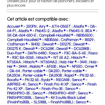
utilisées pour pour la fixation de planchers, escaliers et
plus encore.
Cet article est compatible avec :
Accuset ® - 250FN ;
Airy ® - ATH-0565T ;
Alsafix ® - DA-
64-P1 ;
Alsafix ® - FN64S-2 ;
Alsafix ® - FN64S-3 ;
BEA ® -
SK-DA-664-650-E ;
Campbell-Hausfeld ® - NB356500 ;
Campbell-Hausfeld ® - NB35666 ;
Craftsman ® - 18329 ;
Craftsman ® - 18432 ;
Dewalt ® - D51275 ;
Dewalt ® -
D51275 K ;
Dewalt ® - DC628K ;
Dewalt ® - DC628KB ;
Duo-Fast ® - DAFN-6480 ;
Fasco ® - F3C-BA-5-65 ;
Fasco
® - R3C BA-5065 ;
Hitachi ® - NT 65 A2 ;
Hitachi ® -
NT65AA ;
Hitachi ® - NT65MA2 ;
Holz-Her ® - 3441 ;
Holz-
Her ® - 3444 ;
Makita ® - AF635 ;
Max ® - NF550 ;
Omer ®
- DA-64 ;
Porter-cable ® - DA250 ;
Porter-cable ® -
DA250A ;
Porter-cable ® - DA250B ;
Rapid ® - PN 32 65 ;
Rocafix ® - PN 32 65 ;
Ryobi ® - R15GN18 ;
Senco ® -
AIRFREE-41 ;
Senco ® - Finish Pro 41 XP ;
Senco ® - Finish
Pro 42 XP ;
Senco ® - Finish-Pro-35 ;
Senco ® -
FINISHPRO-35 ;
Senco ® - FINISHPRO-41XP ;
Senco ® -
FINISHPRO35BL ;
Senco ® - Kit 3 outils Black Label
(FinishPro35BL - SLS18BL - FinishPro18BL) ;
Senco ® -