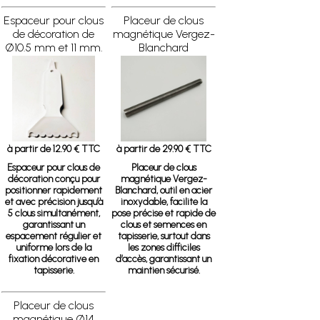
Espaceur pour clous
Placeur de clous
de décoration de
magnétique Vergez-
Ø10.5 mm et 11 mm.
Blanchard
à partir de 12.90 € TTC
à partir de 29.90 € TTC
Espaceur pour clous de
Placeur de clous
décoration
conçu pour
magnétique Vergez-
positionner rapidement
Blanchard
, outil en acier
et avec précision jusqu’à
inoxydable, facilite la
5 clous simultanément,
pose précise et rapide de
garantissant un
clous et semences en
espacement régulier et
tapisserie, surtout dans
uniforme lors de la
les zones difficiles
fixation décorative en
d’accès, garantissant un
tapisserie.
maintien sécurisé.
Placeur de clous
magnétique Ø14