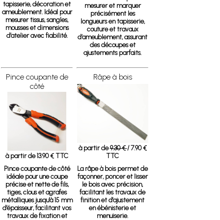
tapisserie, décoration et
mesurer et marquer
ameublement. Idéal pour
précisément les
mesurer tissus, sangles,
longueurs en tapisserie,
mousses et dimensions
couture et travaux
d’atelier avec fiabilité.
d’ameublement, assurant
des découpes et
ajustements parfaits.
Pince coupante de
Râpe à bois
côté
à partir de
9.30 €
/ 7.90 €
à partir de 13.90 € TTC
TTC
Pince coupante de côté
La râpe à bois permet de
idéale pour une coupe
façonner, poncer et lisser
précise et nette de fils,
le bois avec précision,
tiges, clous et agrafes
facilitant les travaux de
métalliques jusqu'à 15 mm
finition et d'ajustement
d’épaisseur, facilitant vos
en ébénisterie et
travaux de fixation et
menuiserie.