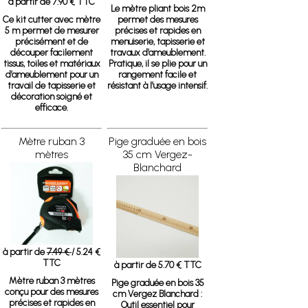
à partir de 7.90 € TTC
Le mètre pliant bois 2m
Ce kit cutter avec mètre
permet des mesures
5 m permet de mesurer
précises et rapides en
précisément et de
menuiserie, tapisserie et
découper facilement
travaux d’ameublement.
tissus, toiles et matériaux
Pratique, il se plie pour un
d’ameublement pour un
rangement facile et
travail de tapisserie et
résistant à l’usage intensif.
décoration soigné et
efficace.
Mètre ruban 3
Pige graduée en bois
mètres
35 cm Vergez-
Blanchard
à partir de
7.49 €
/ 5.24 €
TTC
à partir de 5.70 € TTC
Mètre ruban 3 mètres
Pige graduée en bois 35
conçu pour des mesures
cm Vergez Blanchard :
précises et rapides en
Outil essentiel pour