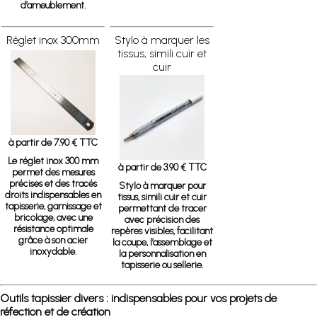
d’ameublement.
Réglet inox 300mm
Stylo à marquer les
tissus, simili cuir et
cuir
à partir de 7.90 € TTC
Le réglet inox 300 mm
à partir de 3.90 € TTC
permet des mesures
précises et des tracés
Stylo à marquer pour
droits indispensables en
tissus, simili cuir et cuir
tapisserie, garnissage et
permettant de tracer
bricolage, avec une
avec précision des
résistance optimale
repères visibles, facilitant
grâce à son acier
la coupe, l’assemblage et
inoxydable.
la personnalisation en
tapisserie ou sellerie.
Outils tapissier divers : indispensables pour vos projets de
réfection et de création