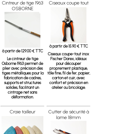
Cintreur de tige 1963
Ciseaux coupe tout
OSBORNE
à partir de 15.90 € TTC
à partir de 129.00 € TTC
Ciseaux coupe-tout inox
Le cintreur de tige
Fischer Darex, idéaux
Osborne 1963
permet de
pour découper
plier avec précision des
proprement plastique,
tiges métalliques pour la
tôle fine, fil de fer, papier,
fabrication de cadres,
carton et cuir, avec
supports et structures
confort et précision en
solides, facilitant un
atelier ou bricolage.
cintrage net sans
déformation.
Craie tailleur
Cutter de sécurité à
lame 18mm