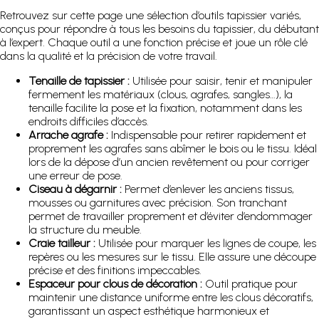
Retrouvez sur cette page une sélection d’outils tapissier variés,
conçus pour répondre à tous les besoins du tapissier, du débutant
à l’expert. Chaque outil a une fonction précise et joue un rôle clé
dans la qualité et la précision de votre travail.
Tenaille de tapissier :
Utilisée pour saisir, tenir et manipuler
fermement les matériaux (clous, agrafes, sangles…), la
tenaille facilite la pose et la fixation, notamment dans les
endroits difficiles d’accès.
Arrache agrafe :
Indispensable pour retirer rapidement et
proprement les agrafes sans abîmer le bois ou le tissu. Idéal
lors de la dépose d’un ancien revêtement ou pour corriger
une erreur de pose.
Ciseau à dégarnir :
Permet d’enlever les anciens tissus,
mousses ou garnitures avec précision. Son tranchant
permet de travailler proprement et d’éviter d’endommager
la structure du meuble.
Craie tailleur :
Utilisée pour marquer les lignes de coupe, les
repères ou les mesures sur le tissu. Elle assure une découpe
précise et des finitions impeccables.
Espaceur pour clous de décoration :
Outil pratique pour
maintenir une distance uniforme entre les clous décoratifs,
garantissant un aspect esthétique harmonieux et