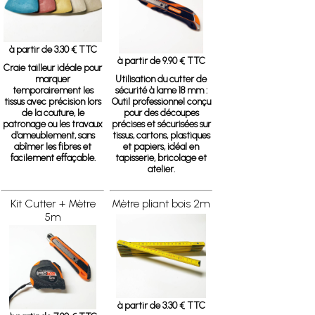
à partir de 3.30 € TTC
à partir de 9.90 € TTC
Craie tailleur
idéale pour
marquer
Utilisation du cutter de
temporairement les
sécurité à lame 18 mm :
tissus avec précision lors
Outil professionnel conçu
de la couture, le
pour des découpes
patronage ou les travaux
précises et sécurisées sur
d’ameublement, sans
tissus, cartons, plastiques
abîmer les fibres et
et papiers, idéal en
facilement effaçable.
tapisserie, bricolage et
atelier.
Kit Cutter + Mètre
Mètre pliant bois 2m
5m
à partir de 3.30 € TTC