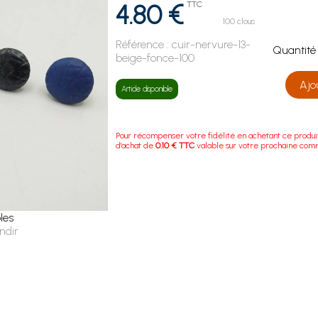
4.80 €
TTC
100 clous
Référence :
cuir-nervure-13-
Quanti
beige-fonce-100
Ajo
Article disponible
Pour récompenser votre fidélité en achetant ce produi
d'achat de
0.10 € TTC
valable sur votre prochaine co
les
ndir