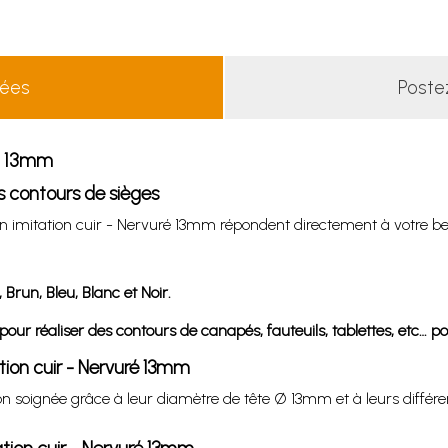
lées
Poste
ré 13mm
os contours de sièges
on imitation cuir - Nervuré 13mm répondent directement à votre beso
, Brun, Bleu, Blanc et Noir.
our réaliser des contours de canapés, fauteuils, tablettes, etc… pou
ation cuir - Nervuré 13mm
on soignée grâce à leur diamètre de tête Ø 13mm et à leurs différen