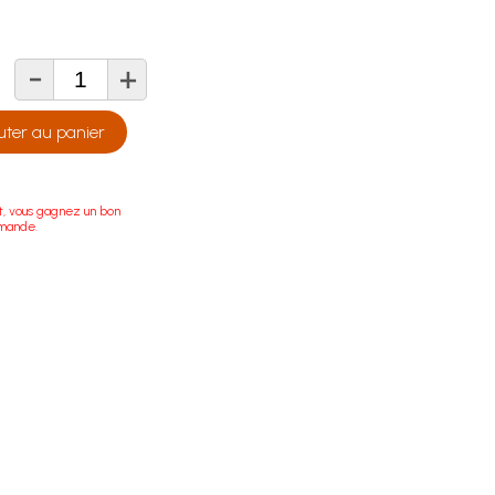
-
+
té
uter au panier
t, vous gagnez un bon
mmande.