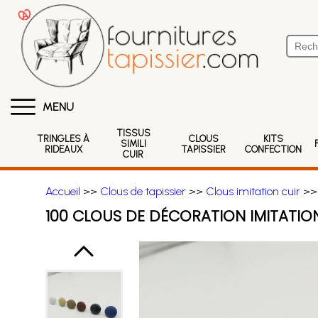
MENU
TISSUS
TRINGLES À
CLOUS
KITS
SIMILI
RIDEAUX
TAPISSIER
CONFECTION
CUIR
Accueil
>>
Clous de tapissier
>>
Clous imitation cuir
>> 
100 CLOUS DE DÉCORATION IMITATIO