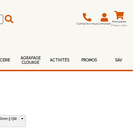
Mon panier
Contactez-nous
Connexion
(Panier vide)
AGRAFAGE
CERIE
ACTIVITÉS
PROMOS
SAV
CLOUAGE
3mm || Qté :