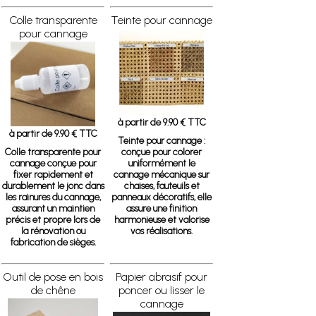
Colle transparente
Teinte pour cannage
pour cannage
à partir de 9.90 € TTC
à partir de 9.90 € TTC
Teinte pour cannage
:
Colle transparente pour
conçue pour colorer
cannage
conçue pour
uniformément le
fixer rapidement et
cannage mécanique sur
durablement le jonc dans
chaises, fauteuils et
les rainures du cannage,
panneaux décoratifs, elle
assurant un maintien
assure une finition
précis et propre lors de
harmonieuse et valorise
la rénovation ou
vos réalisations.
fabrication de sièges.
Outil de pose en bois
Papier abrasif pour
de chêne
poncer ou lisser le
cannage