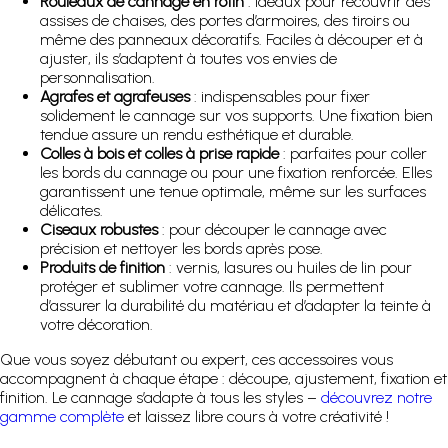
Rouleaux de cannage en rotin
: idéaux pour recouvrir des
assises de chaises, des portes d’armoires, des tiroirs ou
même des panneaux décoratifs. Faciles à découper et à
ajuster, ils s’adaptent à toutes vos envies de
personnalisation.
Agrafes et agrafeuses
: indispensables pour fixer
solidement le cannage sur vos supports. Une fixation bien
tendue assure un rendu esthétique et durable.
Colles à bois et colles à prise rapide
: parfaites pour coller
les bords du cannage ou pour une fixation renforcée. Elles
garantissent une tenue optimale, même sur les surfaces
délicates.
Ciseaux robustes
: pour découper le cannage avec
précision et nettoyer les bords après pose.
Produits de finition
: vernis, lasures ou huiles de lin pour
protéger et sublimer votre cannage. Ils permettent
d’assurer la durabilité du matériau et d’adapter la teinte à
votre décoration.
Que vous soyez débutant ou expert, ces accessoires vous
accompagnent à chaque étape : découpe, ajustement, fixation et
finition. Le cannage s’adapte à tous les styles –
découvrez notre
gamme complète
et laissez libre cours à votre créativité !