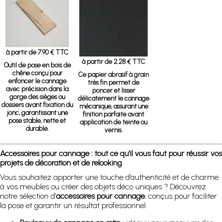
à partir de 7.90 € TTC
à partir de 2.28 € TTC
Outil de pose en bois de
chêne
conçu pour
Ce papier abrasif à grain
enfoncer le cannage
très fin permet de
avec précision dans la
poncer et lisser
gorge des sièges ou
délicatement le cannage
dossiers avant fixation du
mécanique, assurant une
jonc, garantissant une
finition parfaite avant
pose stable, nette et
application de teinte ou
durable.
vernis.
Accessoires pour cannage : tout ce qu’il vous faut pour réussir vos
projets de décoration et de relooking
Vous souhaitez apporter une touche d’authenticité et de charme
à vos meubles ou créer des objets déco uniques ? Découvrez
notre sélection d’
accessoires pour cannage
, conçus pour faciliter
la pose et garantir un résultat professionnel.