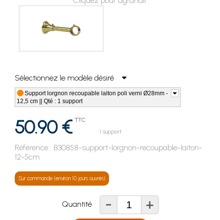
Cliquez pour agrandir
Sélectionnez le modèle désiré
Support lorgnon recoupable laiton poli verni Ø28mm -
12,5 cm || Qté : 1 support
50.90 €
TTC
1 support
Référence :
B30858-support-lorgnon-recoupable-laiton-
12-5cm
Sur commande (environ 10 jours ouvrés)
-
+
Quantité