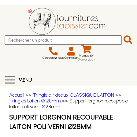
Mon panier
Contactez-nous
Connexion
(Panier vide)
MENU
Accueil
>>
Tringle a rideaux CLASSIQUE LAITON
>>
Tringles Laiton Ø 28mm
>> Support lorgnon recoupable
laiton poli verni Ø28mm
SUPPORT LORGNON RECOUPABLE
LAITON POLI VERNI Ø28MM