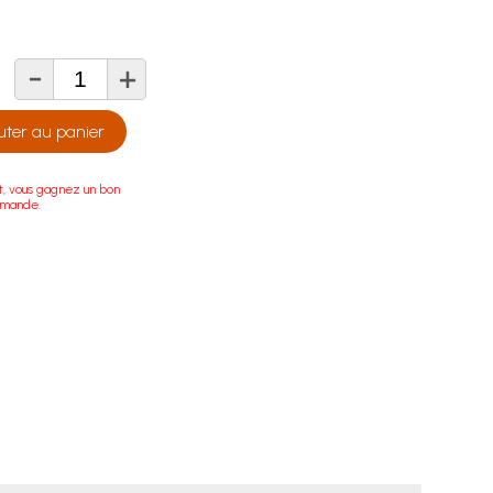
-
+
té
uter au panier
t, vous gagnez un bon
mmande.