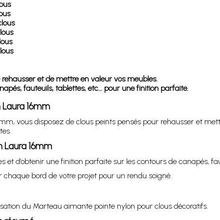
lous
lous
clous
lous
lous
lous
 rehausser et de mettre en valeur vos meubles.
apés, fauteuils, tablettes, etc… pour une finition parfaite.
gn Laura 16mm
16mm, vous disposez de clous peints pensés pour rehausser et mettr
tes.
gn Laura 16mm
et d’obtenir une finition parfaite sur les contours de canapés, fau
r chaque bord de votre projet pour un rendu soigné.
ilisation du Marteau aimante pointe nylon pour clous décoratifs.