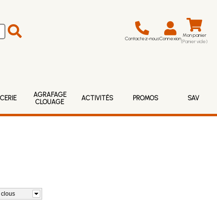
Mon panier
Contactez-nous
Connexion
(Panier vide)
AGRAFAGE
CERIE
ACTIVITÉS
PROMOS
SAV
CLOUAGE
 clous