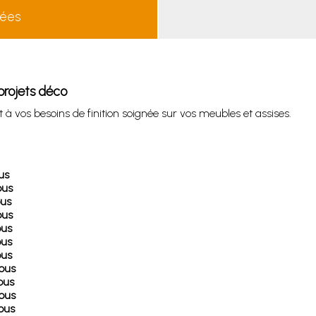
lées
projets déco
à vos besoins de finition soignée sur vos meubles et assises.
us
ous
ous
ous
ous
ous
ous
lous
ous
lous
lous