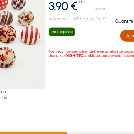
3.90 €
TTC
10 clous
Référence :
1530-cp-16-03-10
Quanti
Article disponible
Ajo
Pour récompenser votre fidélité en achetant ce produi
d'achat de
0.08 € TTC
valable sur votre prochaine co
les
ndir