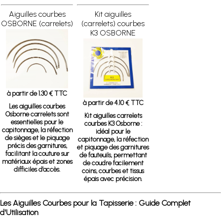
Aiguilles courbes
Kit aiguilles
OSBORNE (carrelets)
(carrelets) courbes
K3 OSBORNE
à partir de 1.30 € TTC
à partir de 4.10 € TTC
Les aiguilles courbes
Osborne carrelets sont
Kit aiguilles carrelets
essentielles pour le
courbes K3 Osborne :
capitonnage, la réfection
idéal pour le
de sièges et le piquage
capitonnage, la réfection
précis des garnitures,
et piquage des garnitures
facilitant la couture sur
de fauteuils, permettant
matériaux épais et zones
de coudre facilement
difficiles d’accès.
coins, courbes et tissus
épais avec précision.
Les Aiguilles Courbes pour la Tapisserie : Guide Complet
d'Utilisation