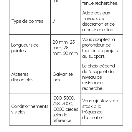
mm
tenue recherchée.
Adaptées aux
travaux de
Type de pointes
J
décoration et de
menuiserie fine.
Vous adaptez la
20 mm, 25
Longueurs de
profondeur de
mm, 28
pointes
fixation au projet et
mm, 30 mm
au support.
Le choix dépend
de l’usage et du
Matières
Galvanisé,
niveau de
disponibles
Inox
résistance
recherché.
1000, 5000,
Vous ajustez votre
768, 7000,
Conditionnements
stock à la
10000 pièces
visibles
fréquence
selon la
d’utilisation.
référence