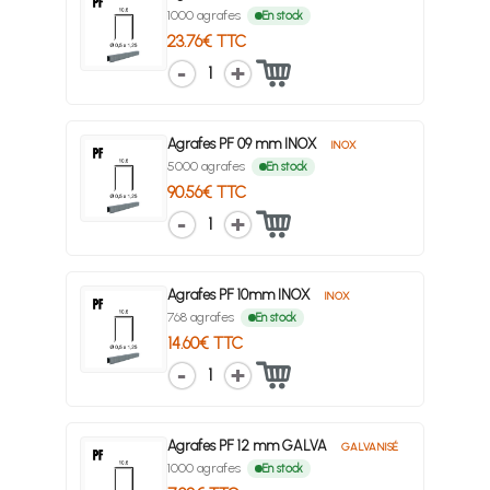
1000 agrafes
En stock
23.76€ TTC
1
Agrafes PF 09 mm INOX
INOX
5000 agrafes
En stock
90.56€ TTC
1
Agrafes PF 10mm INOX
INOX
768 agrafes
En stock
14.60€ TTC
1
Agrafes PF 12 mm GALVA
GALVANISÉ
1000 agrafes
En stock