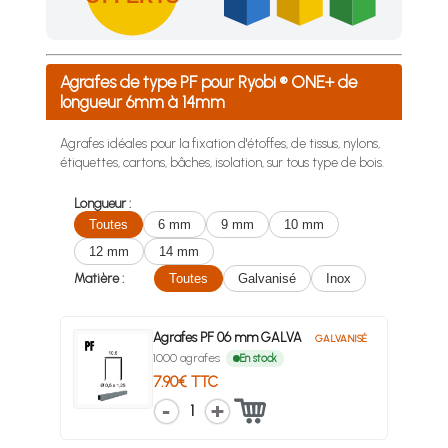
Achetez 4 sachets ou boîtes d'agrafes ou de pointes et nous 
Agrafes de type PF pour Ryobi ® ONE+ de
longueur 6mm à 14mm
Agrafes idéales pour la fixation d'étoffes, de tissus, nylons,
étiquettes, cartons, bâches, isolation, sur tous type de bois.
Longueur :
Toutes
6 mm
9 mm
10 mm
12 mm
14 mm
Matière :
Toutes
Galvanisé
Inox
Agrafes PF 06 mm GALVA
GALVANISÉ
1000 agrafes
En stock
7.90€ TTC
1