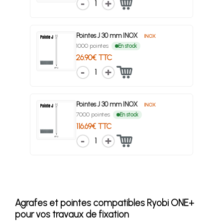
1
Pointes J 30 mm INOX
INOX
1000 pointes
En stock
26.90€ TTC
1
Pointes J 30 mm INOX
INOX
7000 pointes
En stock
116.69€ TTC
1
Agrafes et pointes compatibles Ryobi ONE+
pour vos travaux de fixation