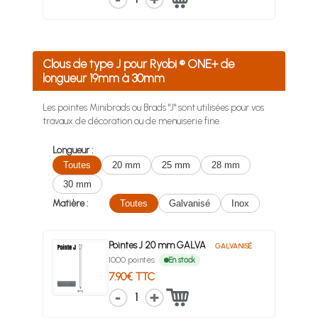
Clous de type J pour Ryobi ® ONE+ de
longueur 19mm à 30mm
Les pointes Minibrads ou Brads "J" sont utilisées pour vos
travaux de décoration ou de menuiserie fine.
Longueur :
Toutes
20 mm
25 mm
28 mm
30 mm
Matière :
Toutes
Galvanisé
Inox
Pointes J 20 mm GALVA
GALVANISÉ
1000 pointes
En stock
7.90€ TTC
1