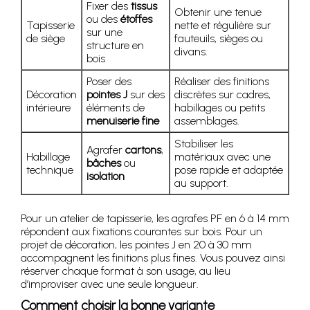
Fixer des
tissus
Obtenir une tenue
ou des
étoffes
Tapisserie
nette et régulière sur
sur une
de siège
fauteuils, sièges ou
structure en
divans.
bois
Poser des
Réaliser des finitions
Décoration
pointes J
sur des
discrètes sur cadres,
intérieure
éléments de
habillages ou petits
menuiserie fine
assemblages.
Stabiliser les
Agrafer
cartons
,
Habillage
matériaux avec une
bâches
ou
technique
pose rapide et adaptée
isolation
au support.
Pour un atelier de tapisserie, les agrafes PF en 6 à 14 mm
répondent aux fixations courantes sur bois. Pour un
projet de décoration, les pointes J en 20 à 30 mm
accompagnent les finitions plus fines. Vous pouvez ainsi
réserver chaque format à son usage, au lieu
d’improviser avec une seule longueur.
Comment choisir la bonne variante