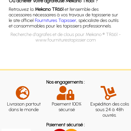
Où acheter votre agrafeuse Mekano TR661 ?
Retrouvez la
Mekano TR661
et l’ensemble des
accessoires nécessaires à vos travaux de tapisserie sur
le site officiel
Fournitures Tapissier
, spécialiste des outils
et consommables pour les tapissiers professionnels.
Recherche d'agrafes et de clous pour Mekano ® TR661 -
www.fourniturestapissier.com
Nos engagements :
Livraison partout
Paiement 100%
Expédition des colis
dans le monde
sécurisé
sous 24 à 48h
ouvrés.
Paiement sécurisé :