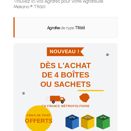
Trouvez ici vos Agrafes pour votre Agrafeuse
Mekano ® TR661
Agrafes
de type
TR661
NOUVEAU !
DÈS L'ACHAT
DE 4 BOÎTES
OU SACHETS
EN FRANCE MÉTROPOLITAINE
FRAIS DE PORT
OFFERTS