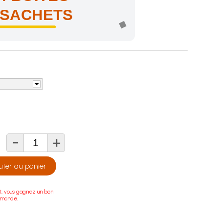
 SACHETS
-
+
té
uter au panier
t, vous gagnez un bon
mmande.