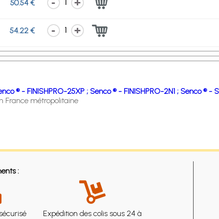
1
50.54 €
1
54.22 €
enco ® - FINISHPRO-25XP ;
Senco ® - FINISHPRO-2N1 ;
Senco ® - S
en France métropolitaine
ents :
sécurisé
Expédition des colis sous 24 à