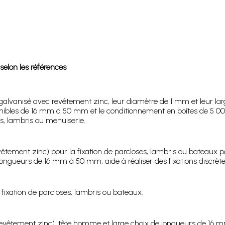
selon les références
galvanisé avec revêtement zinc, leur diamètre de 1 mm et leur large
sponibles de 16 mm à 50 mm et le conditionnement en boîtes de 5 0
s, lambris ou menuiserie.
revêtement zinc) pour la fixation de parcloses, lambris ou bateau
gueurs de 16 mm à 50 mm, aide à réaliser des fixations discrètes
 fixation de parcloses, lambris ou bateaux.
revêtement zinc), tête homme et large choix de longueurs de 16