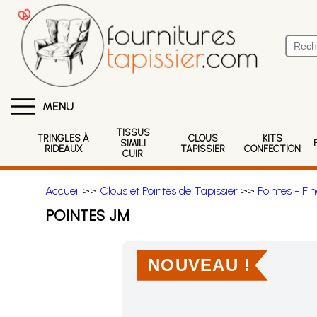
MENU
TISSUS
TRINGLES À
CLOUS
KITS
SIMILI
RIDEAUX
TAPISSIER
CONFECTION
CUIR
Accueil
>>
Clous et Pointes de Tapissier
>>
Pointes - Fi
POINTES JM
NOUVEAU !