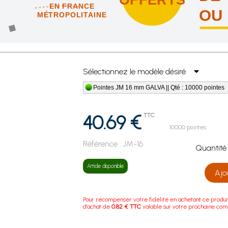
EN FRANCE
OU
MÉTROPOLITAINE
us vous offrons les frais de port en France métropolitaine !
Sélectionnez le modèle désiré
Pointes JM 16 mm GALVA || Qté : 10000 pointes
40.69 €
TTC
10000 pointes
Référence :
JM-16
Quanti
Article disponible
Ajo
Pour récompenser votre fidélité en achetant ce produi
d'achat de
0.82 € TTC
valable sur votre prochaine co