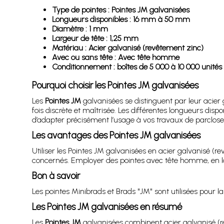
Type de pointes : Pointes JM galvanisées
Longueurs disponibles : 16 mm à 50 mm
Diamètre : 1 mm
Largeur de tête : 1,25 mm
Matériau : Acier galvanisé (revêtement zinc)
Avec ou sans tête : Avec tête homme
Conditionnement : boîtes de 5 000 à 10 000 unités 
Pourquoi choisir les Pointes JM galvanisées
Les
Pointes JM
galvanisées se distinguent par leur acier 
fois discrète et maîtrisée. Les différentes longueurs di
d’adapter précisément l’usage à vos travaux de parclose
Les avantages des Pointes JM galvanisées
Utiliser les Pointes JM galvanisées en acier galvanisé (
concernés. Employer des pointes avec tête homme, en lon
Bon à savoir
Les pointes Minibrads et Brads "JM" sont utilisées pour la
Les Pointes JM galvanisées en résumé
Les
Pointes JM
galvanisées combinent acier galvanisé (