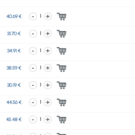
1
40.69 €
1
31.70 €
1
34.91 €
1
38.59 €
1
30.19 €
1
44.56 €
1
45.48 €