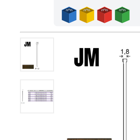
Achetez 4 sachets ou boîtes d'agrafes ou de pointes et no