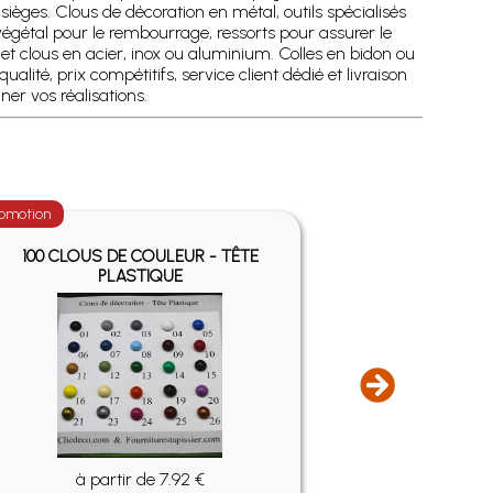
ièges. Clous de décoration en métal, outils spécialisés
gétal pour le rembourrage, ressorts pour assurer le
t clous en acier, inox ou aluminium. Colles en bidon ou
té, prix compétitifs, service client dédié et livraison
r vos réalisations.
omotion
Promotion
100 CLOUS DE COULEUR - TÊTE
20 CLOUS 
PLASTIQUE
à partir de 7.92 €
à pa