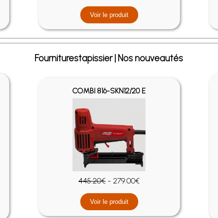
Voir le produit
Fourniturestapissier | Nos nouveautés
COMBI 816-SKN12/20 E
445.20€
- 279.00€
Voir le produit