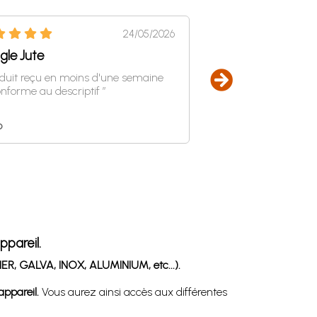
24/05/2026
gle Jute
Super produit
oduit reçu en moins d'une semaine
“ Très joli et livraison 
onforme au descriptif ”
o
aaaaaa
ppareil.
ER, GALVA, INOX, ALUMINIUM, etc...).
ppareil.
Vous aurez ainsi accès aux différentes