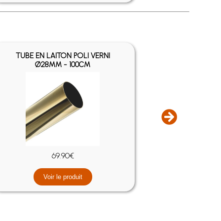
TUBE EN LAITON POLI VERNI
SEMENCES É
Ø28MM - 100CM
69.90€
V
Voir le produit