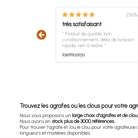
23/05
18/07/2026
très satisfaisant
TE
“ Produit de qualité, bon
 Facile à poser.
conditionnement, délai de livraison
ide. Merci V. GEHAN ”
rapide, rien à redire. ”
laetitiasitja
Trouvez les agrafes ou les clous pour votre agr
Nous vous proposons un
large choix d'agrafes et de clous
Nous avons en
stock plus de 3000 références.
Pour trouver l'agrafe et /ou le clou pour votre agrafeuse
longueurs et matières disponibles.