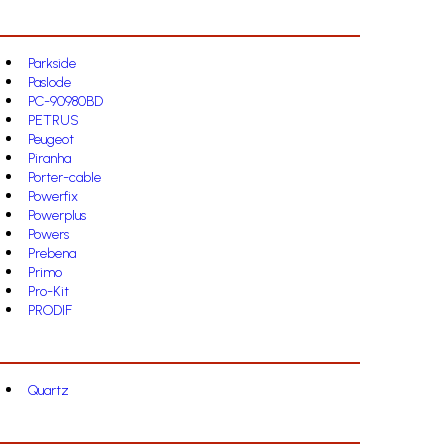
Parkside
Paslode
PC-90980BD
PETRUS
Peugeot
Piranha
Porter-cable
Powerfix
Powerplus
Powers
Prebena
Primo
Pro-Kit
PRODIF
Quartz