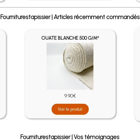
Fourniturestapissier | Articles récemment commandés
OUATE BLANCHE 500 G/M²
9.90€
Voir le produit
Fourniturestapissier | Vos témoignages