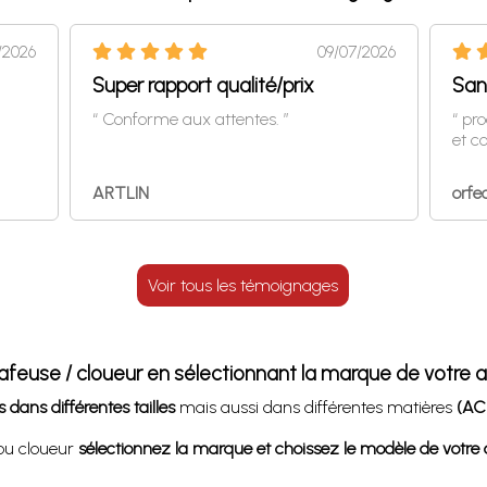
/2026
09/07/2026
Super rapport qualité/prix
San
“ Conforme aux attentes. ”
“ pr
et c
ARTLIN
orfe
Voir tous les témoignages
afeuse / cloueur en sélectionnant la marque de votre a
 dans différentes tailles
mais aussi dans différentes matières
(ACI
 ou cloueur
sélectionnez la marque et choissez le modèle de votre a