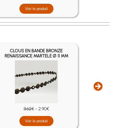
Voir le produit
V
CLOUS EN BANDE BRONZE
CLOUS E
RENAISSANCE MARTELE Ø 11 MM
TAC
3.62€
- 2.90€
Voir le produit
V