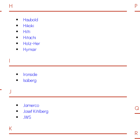
H
P
Haubold
Hikoki
Hilti
Hitachi
Holz-Her
Hymair
I
Ironside
Isaberg
J
Jamerco
Q
Josef Kihlberg
JWS
K
R