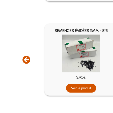
MM GALVA
SEMENCES ÉVIDÉES 11MM - 8°5
3.90€
it
Voir le produit