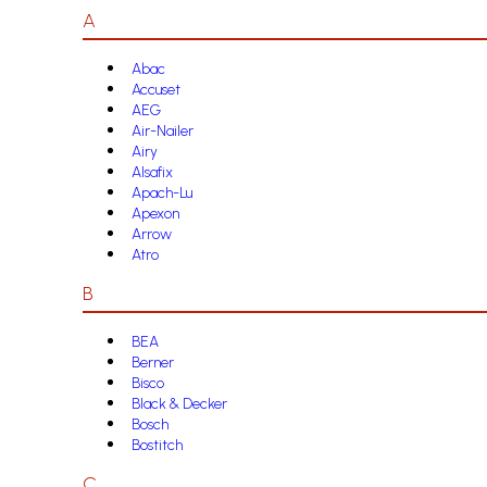
A
Abac
Accuset
AEG
Air-Nailer
Airy
Alsafix
Apach-Lu
Apexon
Arrow
Atro
B
BEA
Berner
Bisco
Black & Decker
Bosch
Bostitch
C