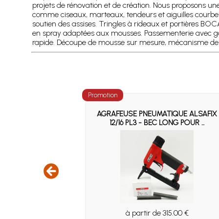
projets de rénovation et de création. Nous proposons une
comme ciseaux, marteaux, tendeurs et aiguilles courbes
soutien des assises. Tringles à rideaux et portières BO
en spray adaptées aux mousses. Passementerie avec galons
rapide. Découpe de mousse sur mesure, mécanisme de st
Promotion
QUE ALSAFIX
AGRAFEUSE PNEUMATIQUE ALSAFIX
NG POUR ...
12/16 PL3 - BEC LONG POUR ...
5.00 €
à partir de 315.00 €