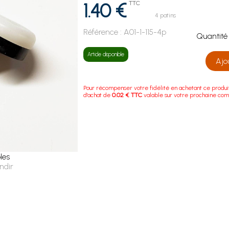
1.40 €
TTC
4 patins
Référence :
A01-1-115-4p
Quanti
Article disponible
Ajo
Pour récompenser votre fidélité en achetant ce produi
d'achat de
0.02 € TTC
valable sur votre prochaine co
les
ndir