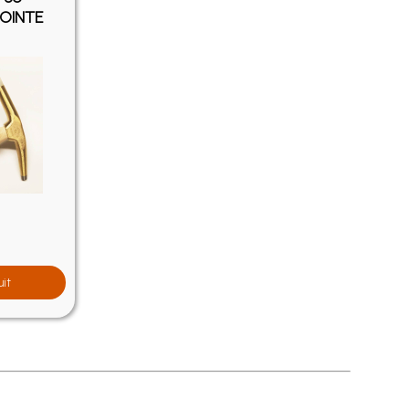
POINTE
uit