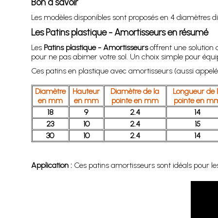
Bon à savoir
Les modèles disponibles sont proposés en 4 diamètres d
Les Patins plastique - Amortisseurs en résumé
Les
Patins plastique - Amortisseurs
offrent une solution 
pour ne pas abimer votre sol. Un choix simple pour équi
Ces patins en plastique avec amortisseurs (aussi appelé
Diamètre
Hauteur
Diamètre de la
Longueur de 
en mm
en mm
pointe en mm
pointe en m
18
9
2.4
14
23
10
2.4
15
30
10
2.4
14
Application :
Ces patins amortisseurs sont idéals pour les 