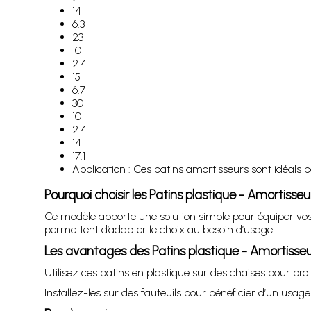
14
6.3
23
10
2.4
15
6.7
30
10
2.4
14
17.1
Application : Ces patins amortisseurs sont idéals po
Pourquoi choisir les Patins plastique - Amortisseu
Ce modèle apporte une solution simple pour équiper vos m
permettent d’adapter le choix au besoin d’usage.
Les avantages des Patins plastique - Amortisse
Utilisez ces patins en plastique sur des chaises pour prot
Installez-les sur des fauteuils pour bénéficier d’un us