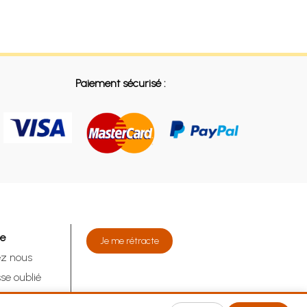
Paiement sécurisé :
de
Je me rétracte
ez nous
se oublié
tracte