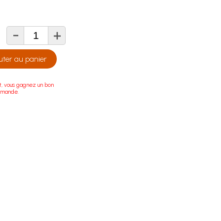
-
+
té
uter au panier
t, vous gagnez un bon
mmande.