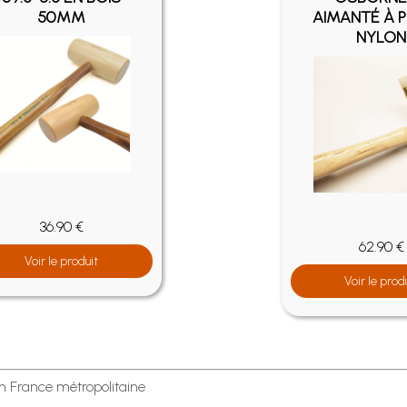
50MM
AIMANTÉ À 
NYLON
36.90 €
62.90 €
Voir le produit
Voir le prod
en France métropolitaine