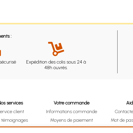
ents :
sécurisé
Expédition des colis sous 24 à
48h ouvrés.
Nos services
Votre commande
Ai
ervice client
Informations commande
Contact
s témoignages
Moyens de paiement
Mot de pas
& Collect (DRIVE)
Suivre vos achats
Je me ré