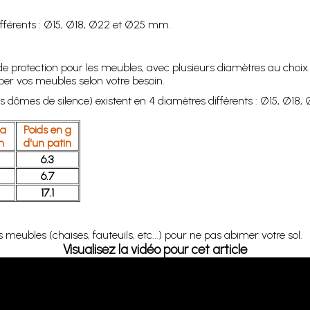
ifférents : Ø15, Ø18, Ø22 et Ø25 mm.
de protection pour les meubles, avec plusieurs diamètres au choix. L
per vos meubles selon votre besoin.
s dômes de silence) existent en 4 diamètres différents : Ø15, Ø1
la
Poids en g
m
d'un patin
6.3
6.7
17.1
meubles (chaises, fauteuils, etc...) pour ne pas abimer votre sol.
Visualisez la vidéo pour cet article