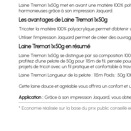
Laine Tremori 1x50g met en avant une matière 100% polyacr
harmonieuses grâce à son impression Jaquard.
Les avantages de Laine Tremori 1x50g
Tricoter la matière 100% polyacrylique permet d’obtenir 
Utiliser l’impression Jaquard permet de créer des ouvr
Laine Tremori 1x50g en résumé
Laine Tremori 1x50g se distingue par sa composition 100%
profitez d’une pelote de 50g pour 115m de fil, pensée po
projets de tricot avec un fil pratique et confortable à trava
Laine Tremori Longueur de la pelote : 115m Poids : 50g 10
Cette laine douce et agréable vous offrira un confort et u
Application :
Grâce à son impression Jaquard, vous obti
* Economie réalisée sur la base du prix public conseillé 