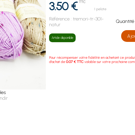
3.50 €
TTC
1 pelote
Référence :
tremori-tr-301-
Quanti
natur
Ajo
Article disponible
Pour récompenser votre fidélité en achetant ce produi
d'achat de
0.07 € TTC
valable sur votre prochaine co
les
ndir