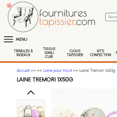
MENU
TISSUS
TRINGLES À
CLOUS
KITS
SIMILI
RIDEAUX
TAPISSIER
CONFECTION
CUIR
Accueil
>>
>>
Laine pour tricot
>> Laine Tremori 1x50g
LAINE TREMORI 1X50G