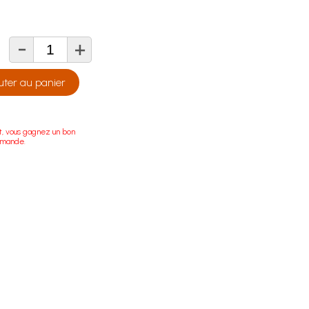
-
+
té
uter au panier
t, vous gagnez un bon
mmande.