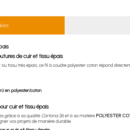
lées
pais
utures de cuir et tissu épais
 ou tissu très épais, ce fil à coudre polyester coton répond direct
) en polyester/coton
our cuir et tissu épais
tes grâce à sa qualité
Cortoria 36
et à sa matière
POLYESTER COTON
er vos projets de manière durable.