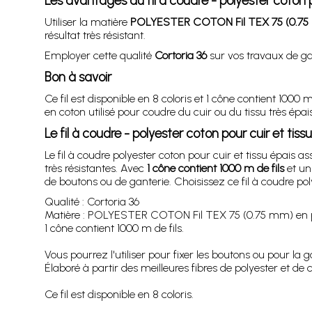
Les avantages du fil à coudre - polyester coton p
Utiliser la matière
POLYESTER COTON Fil TEX 75 (0.75 
résultat très résistant.
Employer cette qualité
Cortoria 36
sur vos travaux de gan
Bon à savoir
Ce fil est disponible en 8 coloris et 1 cône contient 100
en coton utilisé pour coudre du cuir ou du tissu très épais
Le fil à coudre - polyester coton pour cuir et tis
Le fil à coudre polyester coton pour cuir et tissu épais as
très résistantes. Avec
1 cône contient 1000 m de fils
et un 
de boutons ou de ganterie. Choisissez ce fil à coudre poly
Qualité : Cortoria 36
Matière : POLYESTER COTON Fil TEX 75 (0.75 mm) en p
1 cône contient 1000 m de fils.
Vous pourrez l'utiliser pour fixer les boutons ou pour la g
Élaboré à partir des meilleures fibres de polyester et de 
Ce fil est disponible en 8 coloris.