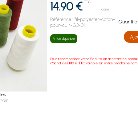
14.90 €
TTC
1 cône
Référence :
fil-polyester-coton-
Quanti
pour-cuir-G3-01
Ajo
Article disponible
Pour récompenser votre fidélité en achetant ce produi
d'achat de
0.30 € TTC
valable sur votre prochaine co
les
ndir