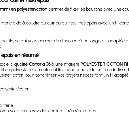
our cuir et tissu épais
mm) en polyester/coton
permet de fixer les boutons avec une cout
terie aide à coudre du cuir ou du tissu très épais avec un fil conçu
0 m de fils, ce qui vous permet de disposer d’une longueur adaptée
.
su épais en résumé
socie la qualité
Cortoria 36
à une matière
POLYESTER COTON Fil T
fil en polyester et en coton utilisé pour coudre du cuir ou du tissu t
ester coton pour concrétiser vos projets nécessitant un fil adapté 
olyester/coton
anterie.
coton vous réaliserez des coutures très résistantes.