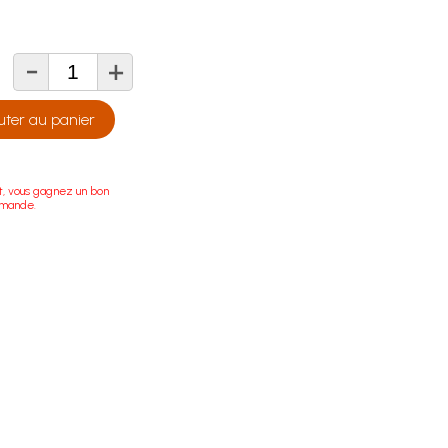
-
+
té
uter au panier
t, vous gagnez un bon
mmande.