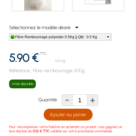
Sélectionnez le modèle désiré
Fibre Rembourrage polyester 0.5Kg || Qté : 0.5 Kg
5.90 €
TTC
0.5 Kg
Référence :
fibre-rembourrage-500g
Article disponible
-
+
Quantité
Ajouter au panier
Pour récompenser votre fidélité en achetant ce produit, vous gagnez un
bon d'achat de
0.12 € TTC
valable sur votre prochaine commande.