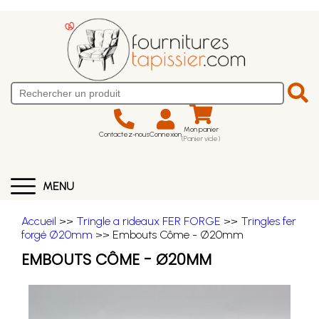
Mon panier
Contactez-nous
Connexion
(Panier vide)
MENU
Accueil
>>
Tringle a rideaux FER FORGE
>>
Tringles fer
forgé Ø20mm
>> Embouts Côme - Ø20mm
EMBOUTS CÔME - Ø20MM