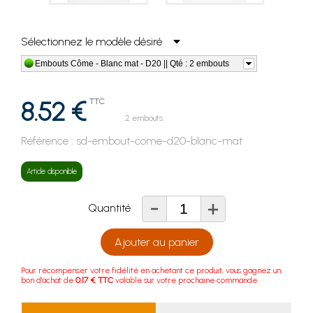
Sélectionnez le modèle désiré
Embouts Côme - Blanc mat - D20 || Qté : 2 embouts
8.52 €
TTC
2 embouts
Référence :
sd-embout-come-d20-blanc-mat
Article disponible
-
+
Quantité
Ajouter au panier
Pour récompenser votre fidélité en achetant ce produit, vous gagnez un
bon d'achat de
0.17 € TTC
valable sur votre prochaine commande.