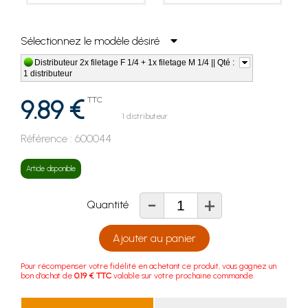
Sélectionnez le modèle désiré
Distributeur 2x filetage F 1/4 + 1x filetage M 1/4 || Qté :
1 distributeur
9.89 €
TTC
1 distributeur
Référence :
600044
Article disponible
-
+
Quantité
Ajouter au panier
Pour récompenser votre fidélité en achetant ce produit, vous gagnez un
bon d'achat de
0.19 € TTC
valable sur votre prochaine commande.