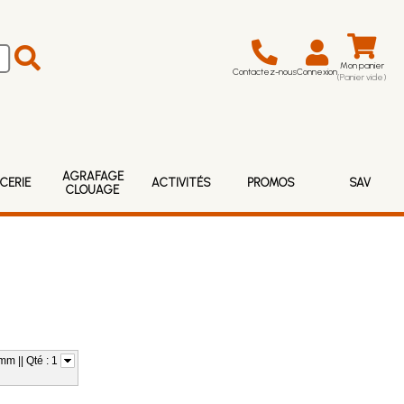
Mon panier
Contactez-nous
Connexion
(Panier vide)
AGRAFAGE
CERIE
ACTIVITÉS
PROMOS
SAV
CLOUAGE
m || Qté : 1