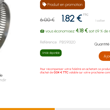
Produit en promotion
1.82 €
TTC
6.00 €
1 collier
4.18 €
vous économisez
soit
69 %
de 
Référence :
PBS91320
Quanti
Article disponible
Ajo
Pour récompenser votre fidélité en achetant ce produi
d'achat de
0.04 € TTC
valable sur votre prochaine co
le
ndir