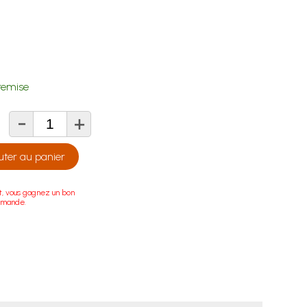
remise
-
+
té
uter au panier
t, vous gagnez un bon
mmande.