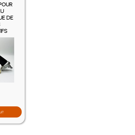
 POUR
AU
UE DE
S
IFS
uit