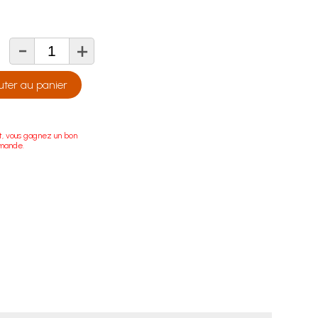
-
+
té
uter au panier
t, vous gagnez un bon
mmande.