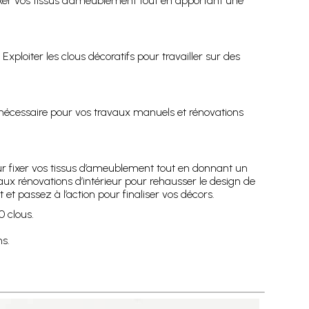
ixer vos tissus d’ameublement tout en apportant une
xploiter les clous décoratifs pour travailler sur des
é nécessaire pour vos travaux manuels et rénovations
 fixer vos tissus d’ameublement tout en donnant un
’aux rénovations d’intérieur pour rehausser le design de
 et passez à l’action pour finaliser vos décors.
0 clous.
ns.