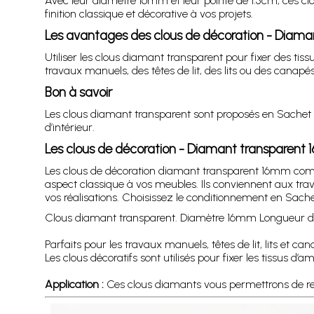
Avec leur diamètre 16mm et leur pointe de 1.5cm, ces cl
finition classique et décorative à vos projets.
Les avantages des clous de décoration - Diam
Utiliser les clous diamant transparent pour fixer des tis
travaux manuels, des têtes de lit, des lits ou des canapés
Bon à savoir
Les clous diamant transparent sont proposés en Sachet d
d’intérieur.
Les clous de décoration - Diamant transparent
Les clous de décoration diamant transparent 16mm comb
aspect classique à vos meubles. Ils conviennent aux trava
vos réalisations. Choisissez le conditionnement en Sachet 
Clous diamant transparent. Diamètre 16mm Longueur de la
Parfaits pour les travaux manuels, têtes de lit, lits et ca
Les clous décoratifs sont utilisés pour fixer les tissus
Application :
Ces clous diamants vous permettrons de reh