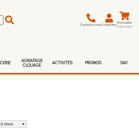
Mon panier
Contactez-nous
Connexion
(Panier vide)
AGRAFAGE
CERIE
ACTIVITÉS
PROMOS
SAV
CLOUAGE
10 clous