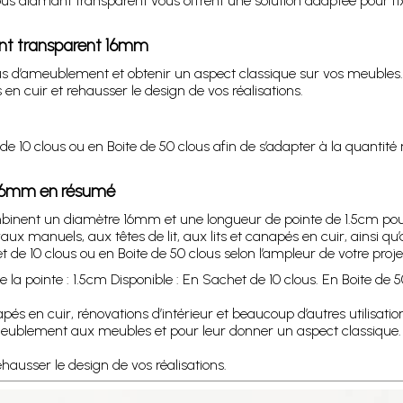
ous diamant transparent vous offrent une solution adaptée pour f
ant transparent 16mm
sus d’ameublement et obtenir un aspect classique sur vos meubles. E
 en cuir et rehausser le design de vos réalisations.
e 10 clous ou en Boite de 50 clous afin de s’adapter à la quantit
 16mm en résumé
inent un diamètre 16mm et une longueur de pointe de 1.5cm pour
ux manuels, aux têtes de lit, aux lits et canapés en cuir, ainsi qu
de 10 clous ou en Boite de 50 clous selon l’ampleur de votre projet
 pointe : 1.5cm Disponible : En Sachet de 10 clous. En Boite de 5
napés en cuir, rénovations d’intérieur et beaucoup d’autres utilisatio
 d’ameublement aux meubles et pour leur donner un aspect classique.
ausser le design de vos réalisations.