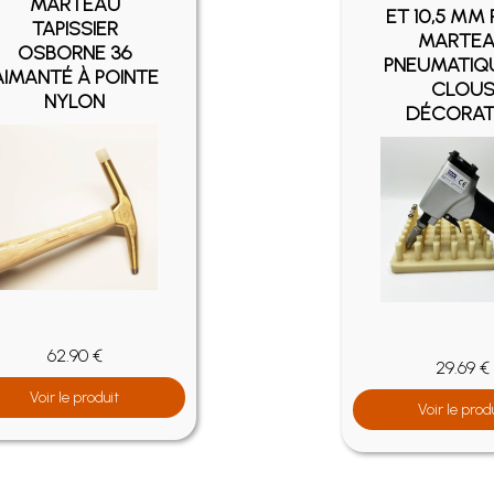
MARTEAU
ET 10,5 MM
TAPISSIER
MARTE
OSBORNE 36
PNEUMATIQ
AIMANTÉ À POINTE
CLOU
NYLON
DÉCORAT
62.90 €
29.69 €
Voir le produit
Voir le prod