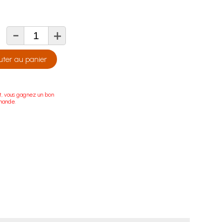
-
+
té
uter au panier
t, vous gagnez un bon
mande.