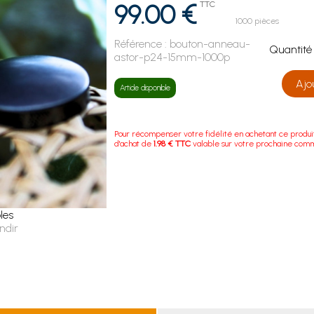
99.00 €
TTC
1000 pièces
Référence :
bouton-anneau-
Quanti
astor-p24-15mm-1000p
Ajo
Article disponible
Pour récompenser votre fidélité en achetant ce produi
d'achat de
1.98 € TTC
valable sur votre prochaine com
les
ndir