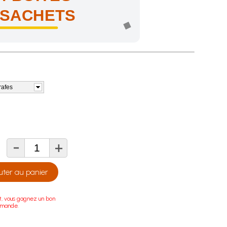
 SACHETS
rafes
-
+
té
uter au panier
t, vous gagnez un bon
mmande.