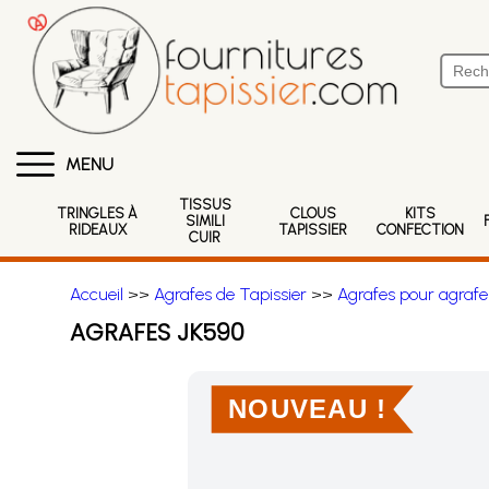
MENU
TISSUS
TRINGLES À
CLOUS
KITS
SIMILI
RIDEAUX
TAPISSIER
CONFECTION
CUIR
Accueil
>>
Agrafes de Tapissier
>>
Agrafes pour agrafe
AGRAFES JK590
NOUVEAU !