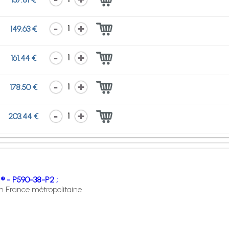
1
149.63 €
1
161.44 €
1
178.50 €
1
203.44 €
 ® - P590-38-P2 ;
en France métropolitaine