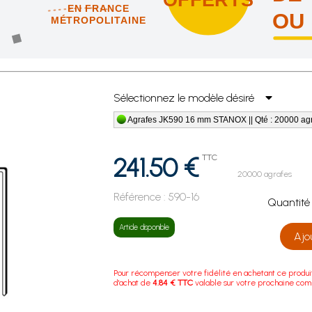
EN FRANCE
OU
MÉTROPOLITAINE
us vous offrons les frais de port en France métropolitaine !
Sélectionnez le modèle désiré
Agrafes JK590 16 mm STANOX || Qté : 20000 ag
241.50 €
TTC
20000 agrafes
Référence :
590-16
Quanti
Article disponible
Ajo
Pour récompenser votre fidélité en achetant ce produi
d'achat de
4.84 € TTC
valable sur votre prochaine co