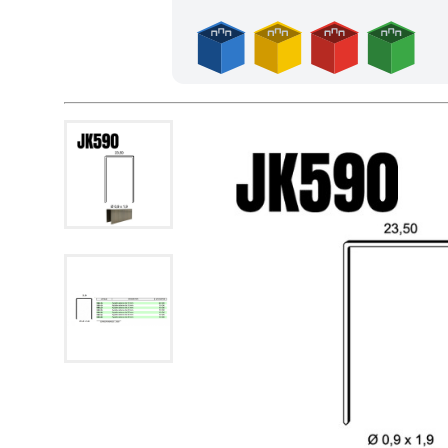
Achetez 4 sachets ou boîtes d'agrafes ou de pointes et no