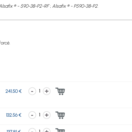
Alsafix ® - 590-38-P2-RF
;
Alsafix ® - P590-38-P2
.
orcé.
1
241.50 €
1
132.56 €
1
137.81 €