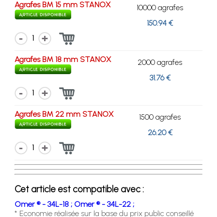
Agrafes BM 15 mm STANOX
10000 agrafes
150.94 €
1
Agrafes BM 18 mm STANOX
2000 agrafes
31.76 €
1
Agrafes BM 22 mm STANOX
1500 agrafes
26.20 €
1
Cet article est compatible avec :
Omer ® - 34L-18 ;
Omer ® - 34L-22 ;
* Economie réalisée sur la base du prix public conseillé