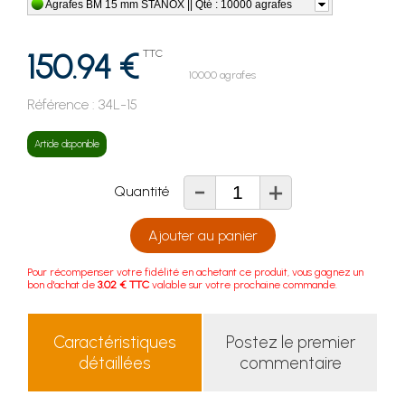
Agrafes BM 15 mm STANOX || Qté : 10000 agrafes
150.94 €
TTC
10000 agrafes
Référence :
34L-15
Article disponible
-
+
Quantité
Ajouter au panier
Pour récompenser votre fidélité en achetant ce produit, vous gagnez un
bon d'achat de
3.02 € TTC
valable sur votre prochaine commande.
Caractéristiques
Postez le premier
détaillées
commentaire