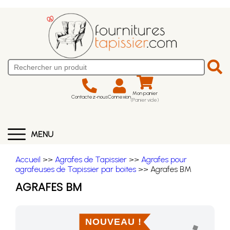
Mon panier
Contactez-nous
Connexion
(Panier vide)
MENU
Accueil
>>
Agrafes de Tapissier
>>
Agrafes pour
agrafeuses de Tapissier par boites
>> Agrafes BM
AGRAFES BM
NOUVEAU !