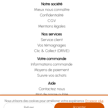
Notre société
Mieux nous connaître
Confidentialité
CGV
Mentions légales
Nos services
Service client
Vos témoignages
Clic & Collect (DRIVE)
Votre commande
Informations commande
Moyens de paiement
Suivre vos achats
Aide
Contactez nous
Mot de passe oublié
Je me rétracte
Nous utilisons des cookies pour améliorer votre expérience.
En savoir plus
Accepter
Refuser